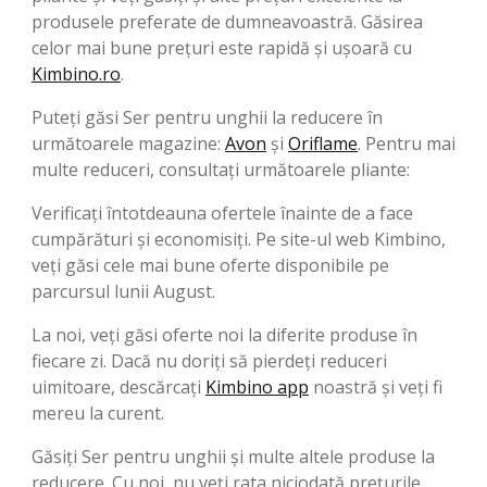
produsele preferate de dumneavoastră. Găsirea
celor mai bune prețuri este rapidă și ușoară cu
Kimbino.ro
.
Puteți găsi Ser pentru unghii la reducere în
următoarele magazine:
Avon
şi
Oriflame
. Pentru mai
multe reduceri, consultați următoarele pliante:
Verificați întotdeauna ofertele înainte de a face
cumpărături și economisiți. Pe site-ul web Kimbino,
veți găsi cele mai bune oferte disponibile pe
parcursul lunii August.
La noi, veți găsi oferte noi la diferite produse în
fiecare zi. Dacă nu doriți să pierdeți reduceri
uimitoare, descărcați
Kimbino app
noastră și veți fi
mereu la curent.
Găsiți Ser pentru unghii și multe altele produse la
reducere. Cu noi, nu veți rata niciodată preţurile