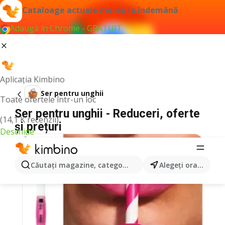
Cataloage actuale mereu la îndemână
Adaugă în Chrome - GRATUIT
Aplicația Kimbino
Ser pentru unghii
Toate ofertele într-un loc
Ser pentru unghii - Reduceri, oferte
(14,1 K recenzii)
și prețuri
Deschide
Căutaţi magazine, categorii, produse...
Alegeţi oraşul