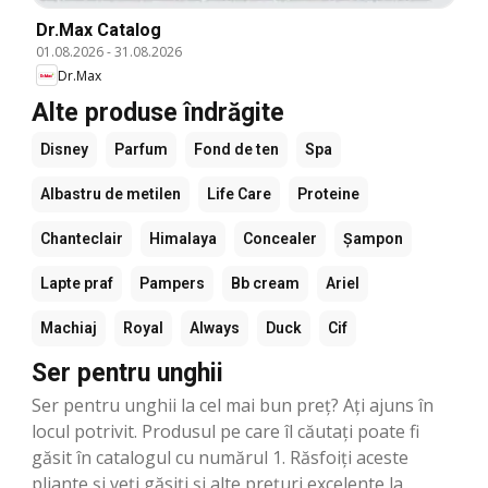
Dr.Max Catalog
01.08.2026
-
31.08.2026
Dr.Max
Alte produse îndrăgite
Disney
Parfum
Fond de ten
Spa
Albastru de metilen
Life Care
Proteine
Chanteclair
Himalaya
Concealer
Șampon
Lapte praf
Pampers
Bb cream
Ariel
Machiaj
Royal
Always
Duck
Cif
Ser pentru unghii
Ser pentru unghii la cel mai bun preț? Aţi ajuns în
locul potrivit. Produsul pe care îl căutați poate fi
găsit în catalogul cu numărul 1. Răsfoiți aceste
pliante și veţi găsiți şi alte prețuri excelente la