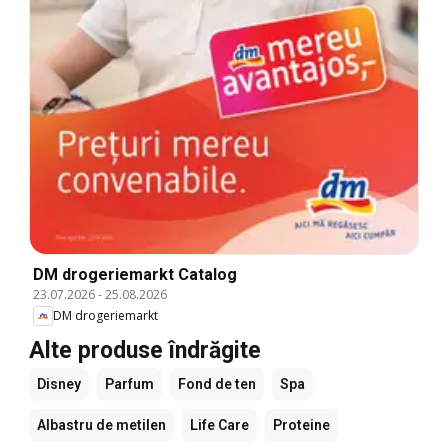
DM drogeriemarkt Catalog
23.07.2026
-
25.08.2026
DM drogeriemarkt
Alte produse îndrăgite
Disney
Parfum
Fond de ten
Spa
Albastru de metilen
Life Care
Proteine