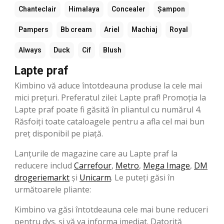
Chanteclair
Himalaya
Concealer
Șampon
Pampers
Bb cream
Ariel
Machiaj
Royal
Always
Duck
Cif
Blush
Lapte praf
Kimbino vă aduce întotdeauna produse la cele mai
mici prețuri. Preferatul zilei: Lapte praf! Promoția la
Lapte praf poate fi găsită în pliantul cu numărul 4.
Răsfoiți toate cataloagele pentru a afla cel mai bun
preț disponibil pe piață.
Lanțurile de magazine care au Lapte praf la
reducere includ
Carrefour
,
Metro
,
Mega Image
,
DM
drogeriemarkt
şi
Unicarm
. Le puteți găsi în
următoarele pliante:
Kimbino va găsi întotdeauna cele mai bune reduceri
pentru dvs. și vă va informa imediat. Datorită