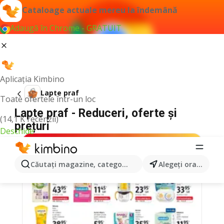
Cataloage actuale mereu la îndemână
Adaugă în Chrome - GRATUIT
Aplicația Kimbino
Lapte praf
Toate ofertele într-un loc
Lapte praf - Reduceri, oferte și
(14,1 K recenzii)
prețuri
Deschide
Căutaţi magazine, categorii, produse...
Alegeţi oraşul