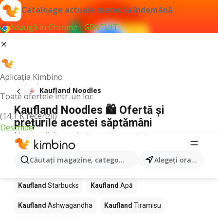
Cataloage actuale mereu la îndemână
Adaugă în Chrome - GRATUIT
Aplicația Kimbino
Kaufland Noodles
Toate ofertele într-un loc
Kaufland Noodles 🛍️ Ofertă și
(14,1 K recenzii)
prețurile acestei săptămâni
Deschide
Nu am găsit rezultate pentru acest termen.
Alte produse în magazine Kaufland
Căutaţi magazine, categorii, produse...
Alegeţi oraşul
Kaufland
Pizza
Kaufland
Mango
Kaufland
LEGO
Kaufland
Starbucks
Kaufland
Apă
Kaufland
Ashwagandha
Kaufland
Tiramisu