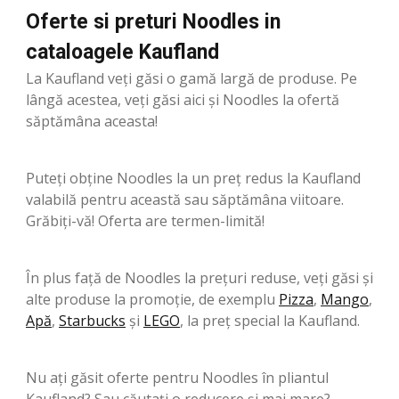
Oferte si preturi Noodles in
cataloagele Kaufland
La Kaufland veți găsi o gamă largă de produse. Pe
lângă acestea, veți găsi aici și Noodles la ofertă
săptămâna aceasta!
Puteți obține Noodles la un preț redus la Kaufland
valabilă pentru această sau săptămâna viitoare.
Grăbiți-vă! Oferta are termen-limită!
În plus față de Noodles la prețuri reduse, veți găsi și
alte produse la promoție, de exemplu
Pizza
,
Mango
,
Apă
,
Starbucks
şi
LEGO
, la preț special la Kaufland.
Nu ați găsit oferte pentru Noodles în pliantul
Kaufland? Sau căutați o reducere și mai mare?