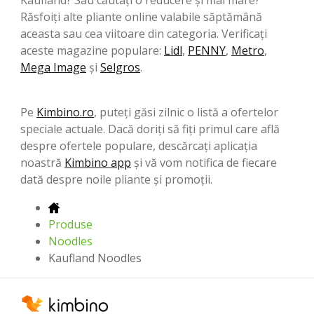
Răsfoiți alte pliante online valabile săptămână
aceasta sau cea viitoare din categoria. Verificați
aceste magazine populare:
Lidl
,
PENNY
,
Metro
,
Mega Image
şi
Selgros
.
Pe
Kimbino.ro
, puteți găsi zilnic o listă a ofertelor
speciale actuale. Dacă doriți să fiți primul care află
despre ofertele populare, descărcați aplicația
noastră
Kimbino app
și vă vom notifica de fiecare
dată despre noile pliante și promoții.
Produse
Noodles
Kaufland Noodles