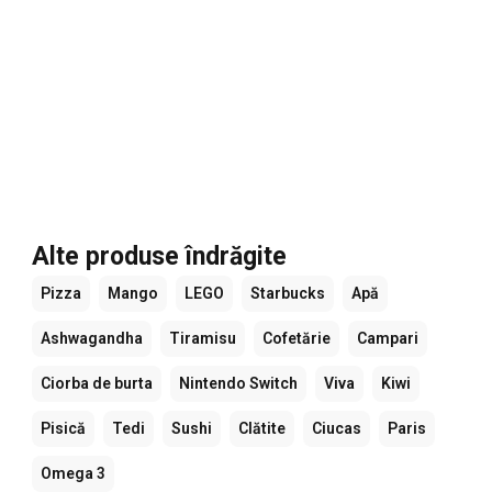
Alte produse îndrăgite
Pizza
Mango
LEGO
Starbucks
Apă
Ashwagandha
Tiramisu
Cofetărie
Campari
Ciorba de burta
Nintendo Switch
Viva
Kiwi
Pisică
Tedi
Sushi
Clătite
Ciucas
Paris
Omega 3