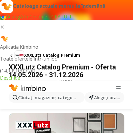
Cataloage actuale mereu la îndemână
Adaugă în Chrome - GRATUIT
Aplicația Kimbino
XXXLutz Catalog Premium
Toate ofertele într-un loc
XXXLutz Catalog Premium - Oferta
(14,1 K recenzii)
14.05.2026 - 31.12.2026
Deschide
PUBLICITATE
Căutaţi magazine, categorii, produse...
Alegeţi oraşul