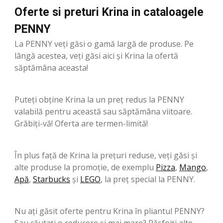
Oferte si preturi Krina in cataloagele
PENNY
La PENNY veți găsi o gamă largă de produse. Pe
lângă acestea, veți găsi aici și Krina la ofertă
săptămâna aceasta!
Puteți obține Krina la un preț redus la PENNY
valabilă pentru această sau săptămâna viitoare.
Grăbiți-vă! Oferta are termen-limită!
În plus față de Krina la prețuri reduse, veți găsi și
alte produse la promoție, de exemplu
Pizza
,
Mango
,
Apă
,
Starbucks
şi
LEGO
, la preț special la PENNY.
Nu ați găsit oferte pentru Krina în pliantul PENNY?
Sau căutați o reducere și mai mare? Răsfoiți alte