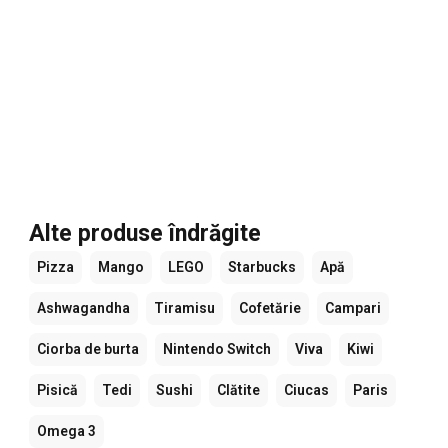
Alte produse îndrăgite
Pizza
Mango
LEGO
Starbucks
Apă
Ashwagandha
Tiramisu
Cofetărie
Campari
Ciorba de burta
Nintendo Switch
Viva
Kiwi
Pisică
Tedi
Sushi
Clătite
Ciucas
Paris
Omega 3