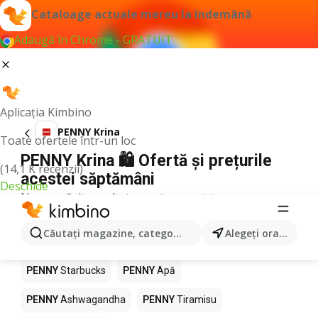
Cataloage actuale mereu la îndemână
Adaugă în Chrome - GRATUIT
Aplicația Kimbino
PENNY Krina
Toate ofertele într-un loc
PENNY Krina 🛍️ Ofertă și prețurile
(14,1 K recenzii)
acestei săptămâni
Deschide
Nu am găsit rezultate pentru acest termen.
Alte produse în magazine PENNY
Căutaţi magazine, categorii, produse...
Alegeţi oraşul
PENNY
Pizza
PENNY
Mango
PENNY
LEGO
PENNY
Starbucks
PENNY
Apă
PENNY
Ashwagandha
PENNY
Tiramisu