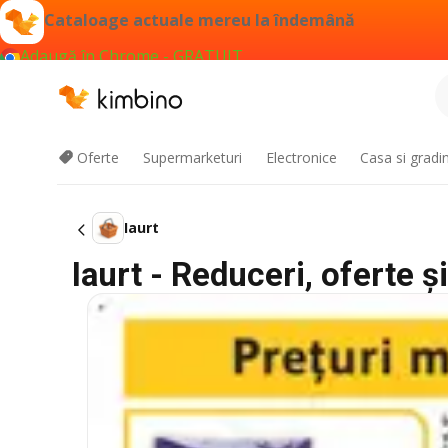
Cataloage actuale mereu la îndemână
Adaugă în Chrome - GRATUIT
Oferte
Supermarketuri
Electronice
Casa si gradi
Iaurt
Iaurt - Reduceri, oferte și