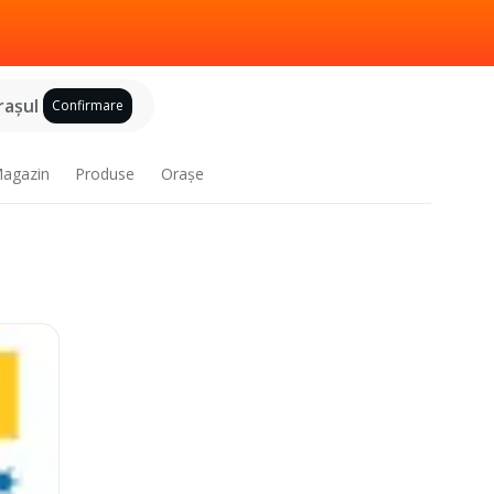
raşul
Confirmare
agazin
Produse
Oraşe