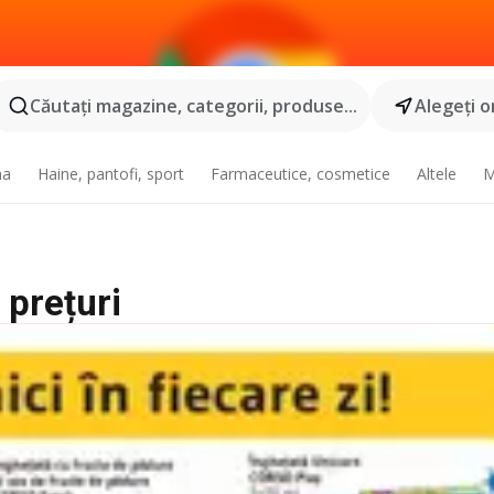
Căutaţi magazine, categorii, produse...
Alegeţi o
na
Haine, pantofi, sport
Farmaceutice, cosmetice
Altele
M
 prețuri