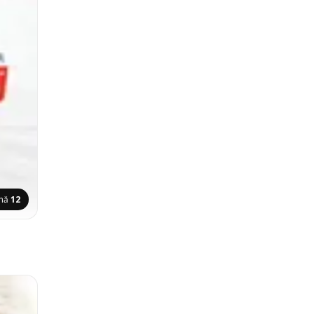
ină
12