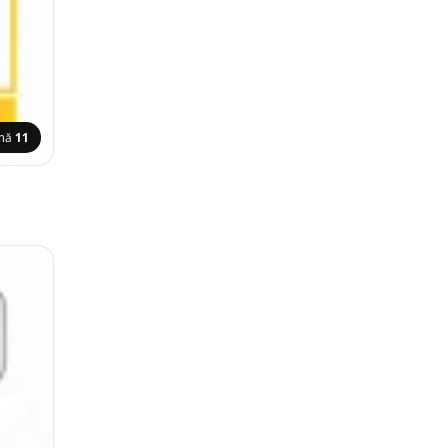
ină
11