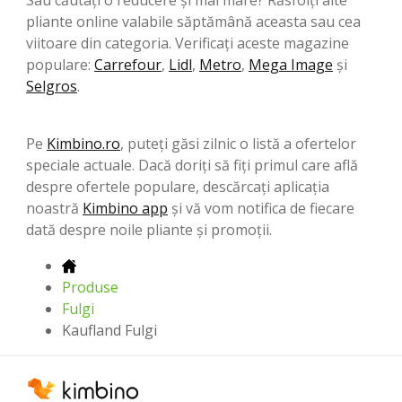
pliante online valabile săptămână aceasta sau cea
viitoare din categoria. Verificați aceste magazine
populare:
Carrefour
,
Lidl
,
Metro
,
Mega Image
şi
Selgros
.
Pe
Kimbino.ro
, puteți găsi zilnic o listă a ofertelor
speciale actuale. Dacă doriți să fiți primul care află
despre ofertele populare, descărcați aplicația
noastră
Kimbino app
și vă vom notifica de fiecare
dată despre noile pliante și promoții.
Produse
Fulgi
Kaufland Fulgi