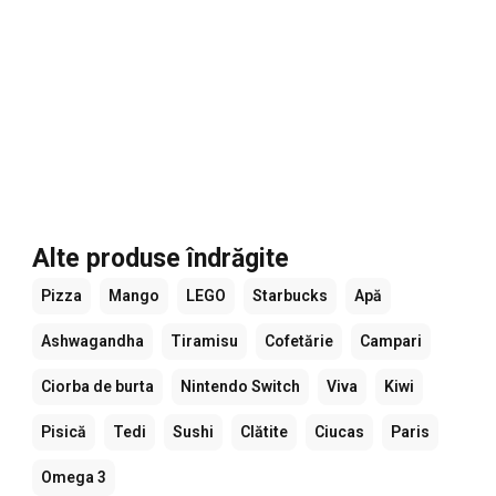
Alte produse îndrăgite
Pizza
Mango
LEGO
Starbucks
Apă
Ashwagandha
Tiramisu
Cofetărie
Campari
Ciorba de burta
Nintendo Switch
Viva
Kiwi
Pisică
Tedi
Sushi
Clătite
Ciucas
Paris
Omega 3