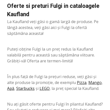
Oferte si preturi Fulgi in cataloagele
Kaufland
La Kaufland veți găsi o gamă largă de produse. Pe
lângă acestea, veți găsi aici și Fulgi la ofertă
săptămâna aceasta!
Puteți obține Fulgi la un preț redus la Kaufland
valabilă pentru această sau săptămâna viitoare.
Grăbiți-vă! Oferta are termen-limită!
În plus față de Fulgi la prețuri reduse, veți găsi și
alte produse la promoție, de exemplu
Pizza
,
Mango
,
Apă
,
Starbucks
şi
LEGO
, la preț special la Kaufland.
Nu ați găsit oferte pentru Fulgi în pliantul Kaufland?
Sau căutați o reducere și mai mare? Răsfoiți alte