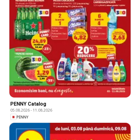
PENNY Catalog
05.08.2026
-
11.08.2026
PENNY