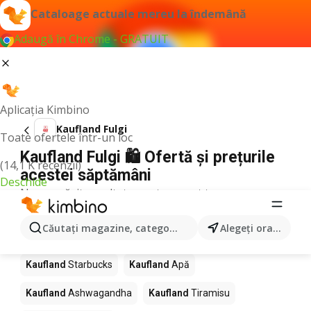
Cataloage actuale mereu la îndemână
Adaugă în Chrome - GRATUIT
Aplicația Kimbino
Kaufland Fulgi
Toate ofertele într-un loc
Kaufland Fulgi 🛍️ Ofertă și prețurile
(14,1 K recenzii)
acestei săptămâni
Deschide
Nu am găsit rezultate pentru acest termen.
Alte produse în magazine Kaufland
Căutaţi magazine, categorii, produse...
Alegeţi oraşul
Kaufland
Pizza
Kaufland
Mango
Kaufland
LEGO
Kaufland
Starbucks
Kaufland
Apă
Kaufland
Ashwagandha
Kaufland
Tiramisu