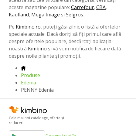
aceste magazine populare:
Carrefour
,
CBA
,
Kaufland
,
Mega Image
şi
Selgros
.
Pe
Kimbino.ro
, puteți găsi zilnic o listă a ofertelor
speciale actuale. Dacă doriți să fiți primul care află
despre ofertele populare, descărcați aplicația
noastră
Kimbino
și vă vom notifica de fiecare dată
despre noile pliante și promoții.
Produse
Edenia
PENNY Edenia
Cele mai noi cataloage, oferte şi
reduceri
De descărcat în