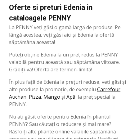
Oferte si preturi Edenia in
cataloagele PENNY
La PENNY veți găsi o gamă largă de produse. Pe
lângă acestea, veți găsi aici și Edenia la ofertă
săptămâna aceasta!
Puteți obține Edenia la un preț redus la PENNY
valabilă pentru această sau săptămâna viitoare.
Grăbiți-vă! Oferta are termen-limită!
În plus față de Edenia la prețuri reduse, veți găsi și
alte produse la promoție, de exemplu
Carrefour
,
Auchan
,
Pizza
,
Mango
şi
Apă
, la preț special la
PENNY.
Nu ați găsit oferte pentru Edenia în pliantul
PENNY? Sau căutați o reducere și mai mare?
Răsfoiți alte pliante online valabile săptămână
aceasta sau cea viitoare din categoria. Verificați