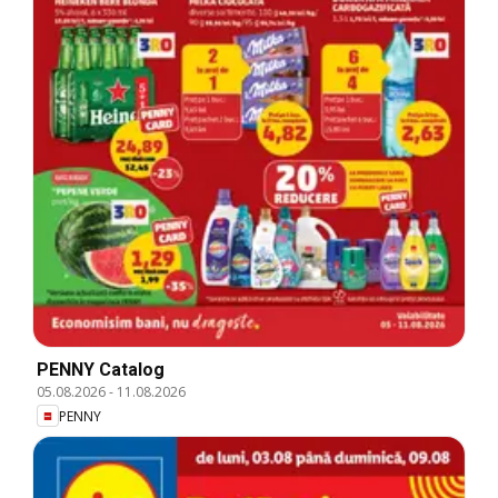
PENNY Catalog
05.08.2026
-
11.08.2026
PENNY