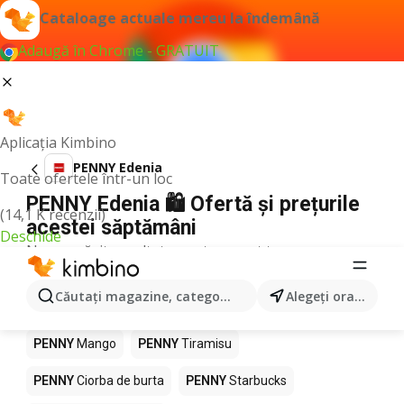
Cataloage actuale mereu la îndemână
Adaugă în Chrome - GRATUIT
Aplicația Kimbino
PENNY Edenia
Toate ofertele într-un loc
PENNY Edenia 🛍️ Ofertă și prețurile
(14,1 K recenzii)
acestei săptămâni
Deschide
Nu am găsit rezultate pentru acest termen.
Alte produse în magazine PENNY
Căutaţi magazine, categorii, produse...
Alegeţi oraşul
PENNY
Pizza
PENNY
Kiwi
PENNY
Apă
PENNY
Mango
PENNY
Tiramisu
PENNY
Ciorba de burta
PENNY
Starbucks