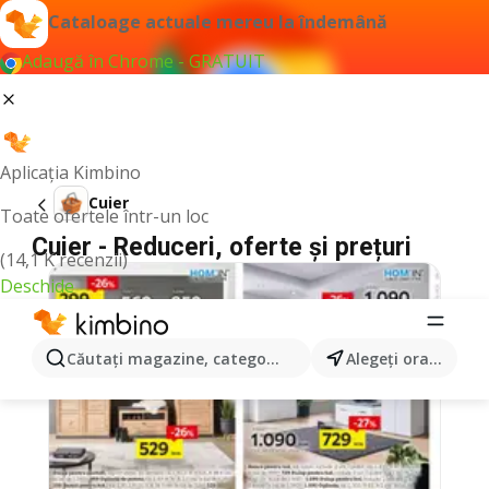
Cataloage actuale mereu la îndemână
Adaugă în Chrome - GRATUIT
Aplicația Kimbino
Cuier
Toate ofertele într-un loc
Cuier - Reduceri, oferte și prețuri
(14,1 K recenzii)
Deschide
Căutaţi magazine, categorii, produse...
Alegeţi oraşul