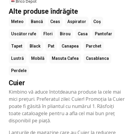
Brico Depot
Alte produse îndrăgite
Meteo
Bancă
Ceas
Aspirator
Coș
Uscător rufe
Flori
Birou
Casa
Pantofar
Tapet
Black
Pat
Canapea
Parchet
Lustră
Mobilă
Masuta Cafea
Casablanca
Perdele
Cuier
Kimbino vă aduce întotdeauna produse la cele mai
mici prețuri. Preferatul zilei: Cuier! Promoția la Cuier
poate fi găsită în pliantul cu numărul 1. Răsfoiți
toate cataloagele pentru a afla cel mai bun preț
disponibil pe piață.
Lanțurile de magazine care au Cuier la reducere