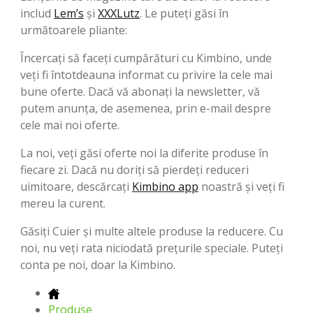
includ
Lem’s
şi
XXXLutz
. Le puteți găsi în
următoarele pliante:
Încercați să faceți cumpărături cu Kimbino, unde
veți fi întotdeauna informat cu privire la cele mai
bune oferte. Dacă vă abonați la newsletter, vă
putem anunța, de asemenea, prin e-mail despre
cele mai noi oferte.
La noi, veți găsi oferte noi la diferite produse în
fiecare zi. Dacă nu doriți să pierdeți reduceri
uimitoare, descărcați
Kimbino app
noastră și veți fi
mereu la curent.
Găsiți Cuier și multe altele produse la reducere. Cu
noi, nu veți rata niciodată preţurile speciale. Puteți
conta pe noi, doar la Kimbino.
Produse