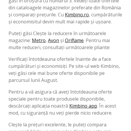
găsi în broşura cu numărul 3. Vedeți toate ofertele
din cataloagele magazinelor preferate din România
și comparați prețurile. Cu
Kimbino.ro
, cumpărăturile
și economisitul devin mult mai rapide și ușoare.
Puteți găsi Clește la reducere în următoarele
magazine:
Metro
,
Avon
şi
Oriflame
. Pentru mai
multe reduceri, consultați următoarele pliante:
Verificați întotdeauna ofertele înainte de a face
cumpărături și economisiți. Pe site-ul web Kimbino,
veți găsi cele mai bune oferte disponibile pe
parcursul lunii August.
Pentru a vă asigura că aveți întotdeauna oferte
speciale pentru toate produsele disponibile,
descărcați aplicația noastră
Kimbino app
. În acest
mod, cu siguranță nu veți pierde nicio reducere.
Clește la prețuri excelente, le puteți compara