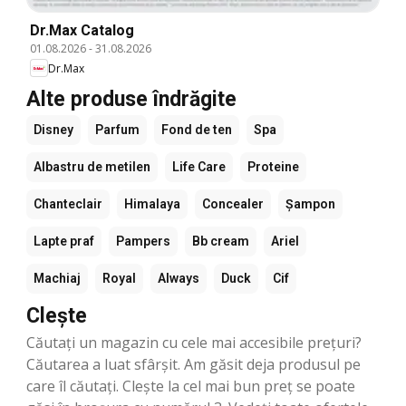
Dr.Max Catalog
01.08.2026
-
31.08.2026
Dr.Max
Alte produse îndrăgite
Disney
Parfum
Fond de ten
Spa
Albastru de metilen
Life Care
Proteine
Chanteclair
Himalaya
Concealer
Șampon
Lapte praf
Pampers
Bb cream
Ariel
Machiaj
Royal
Always
Duck
Cif
Clește
Căutați un magazin cu cele mai accesibile prețuri?
Căutarea a luat sfârşit. Am găsit deja produsul pe
care îl căutați. Clește la cel mai bun preț se poate