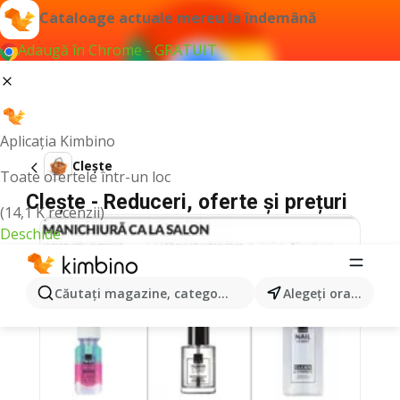
Cataloage actuale mereu la îndemână
Adaugă în Chrome - GRATUIT
Aplicația Kimbino
Clește
Toate ofertele într-un loc
Clește - Reduceri, oferte și prețuri
(14,1 K recenzii)
Deschide
Căutaţi magazine, categorii, produse...
Alegeţi oraşul