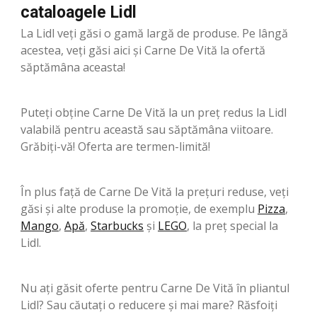
cataloagele Lidl
La Lidl veți găsi o gamă largă de produse. Pe lângă
acestea, veți găsi aici și Carne De Vită la ofertă
săptămâna aceasta!
Puteți obține Carne De Vită la un preț redus la Lidl
valabilă pentru această sau săptămâna viitoare.
Grăbiți-vă! Oferta are termen-limită!
În plus față de Carne De Vită la prețuri reduse, veți
găsi și alte produse la promoție, de exemplu
Pizza
,
Mango
,
Apă
,
Starbucks
şi
LEGO
, la preț special la
Lidl.
Nu ați găsit oferte pentru Carne De Vită în pliantul
Lidl? Sau căutați o reducere și mai mare? Răsfoiți