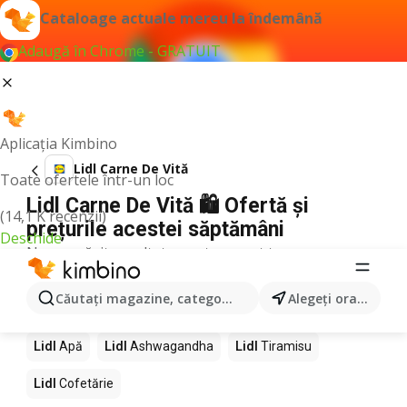
Cataloage actuale mereu la îndemână
Adaugă în Chrome - GRATUIT
Aplicația Kimbino
Lidl Carne De Vită
Toate ofertele într-un loc
Lidl Carne De Vită 🛍️ Ofertă și
(14,1 K recenzii)
prețurile acestei săptămâni
Deschide
Nu am găsit rezultate pentru acest termen.
Alte produse în magazine Lidl
Căutaţi magazine, categorii, produse...
Alegeţi oraşul
Lidl
Pizza
Lidl
Mango
Lidl
LEGO
Lidl
Starbucks
Lidl
Apă
Lidl
Ashwagandha
Lidl
Tiramisu
Lidl
Cofetărie