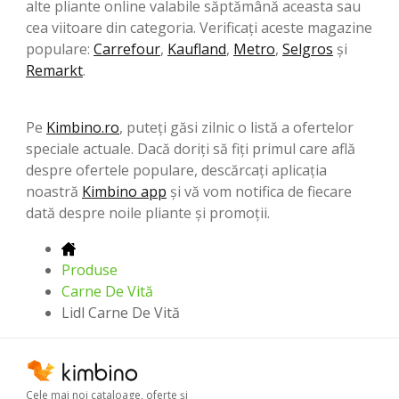
alte pliante online valabile săptămână aceasta sau
cea viitoare din categoria. Verificați aceste magazine
populare:
Carrefour
,
Kaufland
,
Metro
,
Selgros
şi
Remarkt
.
Pe
Kimbino.ro
, puteți găsi zilnic o listă a ofertelor
speciale actuale. Dacă doriți să fiți primul care află
despre ofertele populare, descărcați aplicația
noastră
Kimbino app
și vă vom notifica de fiecare
dată despre noile pliante și promoții.
Produse
Carne De Vită
Lidl Carne De Vită
Cele mai noi cataloage, oferte şi