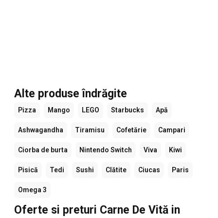
Alte produse îndrăgite
Pizza
Mango
LEGO
Starbucks
Apă
Ashwagandha
Tiramisu
Cofetărie
Campari
Ciorba de burta
Nintendo Switch
Viva
Kiwi
Pisică
Tedi
Sushi
Clătite
Ciucas
Paris
Omega 3
Oferte si preturi Carne De Vită in