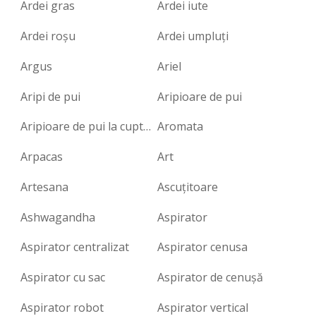
Ardei gras
Ardei iute
Ardei roşu
Ardei umpluți
Argus
Ariel
Aripi de pui
Aripioare de pui
Aripioare de pui la cuptor
Aromata
Arpacas
Art
Artesana
Ascuțitoare
Ashwagandha
Aspirator
Aspirator centralizat
Aspirator cenusa
Aspirator cu sac
Aspirator de cenușă
Aspirator robot
Aspirator vertical