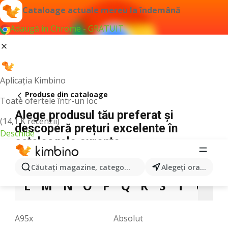
Cataloage actuale mereu la îndemână
Adaugă în Chrome - GRATUIT
Aplicația Kimbino
Produse din cataloage
Toate ofertele într-un loc
Alege produsul tău preferat și
(14,1 K recenzii)
descoperă prețuri excelente în
Deschide
cataloagele curente
2
3
4
5
6
A
B
C
D
E
F
Căutaţi magazine, categorii, produse...
Alegeţi oraşul
L
M
N
O
P
Q
R
S
T
U
V
A95x
Absolut