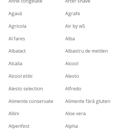
Afine congelate
After shave
Agavă
Agrafe
Agricola
Air by w5
Al fares
Alba
Albalact
Albastru de metilen
Alcalia
Alcool
Alcool etilic
Alesto
Alesto selection
Alfredo
Alimente conservate
Alimente fără gluten
Allini
Aloe vera
Alpenfest
Alpha