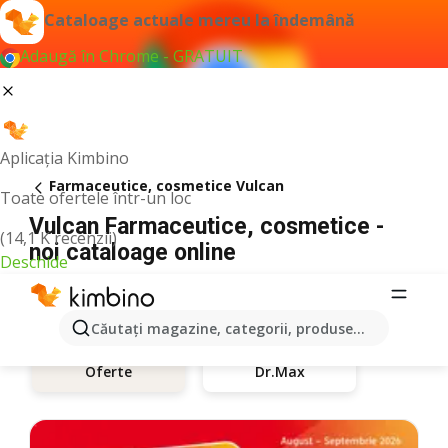
Cataloage actuale mereu la îndemână
Adaugă în Chrome - GRATUIT
Aplicația Kimbino
Farmaceutice, cosmetice Vulcan
Toate ofertele într-un loc
Vulcan Farmaceutice, cosmetice -
(14,1 K recenzii)
noi cataloage online
Deschide
Căutaţi magazine, categorii, produse...
Dr.Max
Oferte