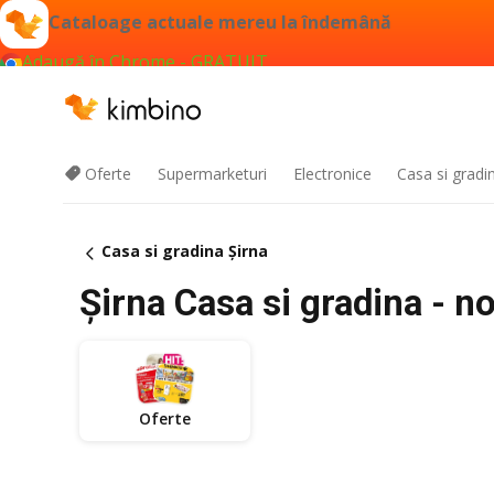
Cataloage actuale mereu la îndemână
Adaugă în Chrome - GRATUIT
Oferte
Supermarketuri
Electronice
Casa si gradi
Casa si gradina Şirna
Şirna Casa si gradina - n
Oferte