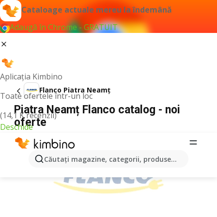
Cataloage actuale mereu la îndemână
Adaugă în Chrome - GRATUIT
Aplicația Kimbino
Flanco Piatra Neamț
Toate ofertele într-un loc
Piatra Neamț Flanco catalog - noi
(14,1 K recenzii)
oferte
Deschide
PUBLICITATE
Căutaţi magazine, categorii, produse...