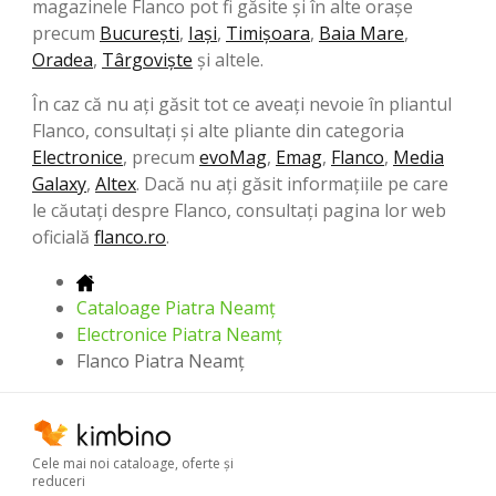
magazinele Flanco pot fi găsite și în alte orașe
precum
București
,
Iași
,
Timișoara
,
Baia Mare
,
Oradea
,
Târgoviște
și altele.
În caz că nu ați găsit tot ce aveați nevoie în pliantul
Flanco, consultați și alte pliante din categoria
Electronice
, precum
evoMag
,
Emag
,
Flanco
,
Media
Galaxy
,
Altex
. Dacă nu ați găsit informațiile pe care
le căutați despre Flanco, consultați pagina lor web
oficială
flanco.ro
.
Cataloage Piatra Neamț
Electronice Piatra Neamț
Flanco Piatra Neamț
Cele mai noi cataloage, oferte şi
reduceri