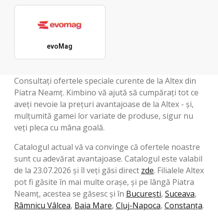
evoMag
Consultați ofertele speciale curente de la Altex din
Piatra Neamț. Kimbino vă ajută să cumpărați tot ce
aveți nevoie la prețuri avantajoase de la Altex - și,
mulțumită gamei lor variate de produse, sigur nu
veți pleca cu mâna goală.
Catalogul actual vă va convinge că ofertele noastre
sunt cu adevărat avantajoase. Catalogul este valabil
de la 23.07.2026 și îl veți găsi direct
zde
. Filialele Altex
pot fi găsite în mai multe orașe, și pe lângă Piatra
Neamț, acestea se găsesc și în
București
,
Suceava
,
Râmnicu Vâlcea
,
Baia Mare
,
Cluj-Napoca
,
Constanța
.