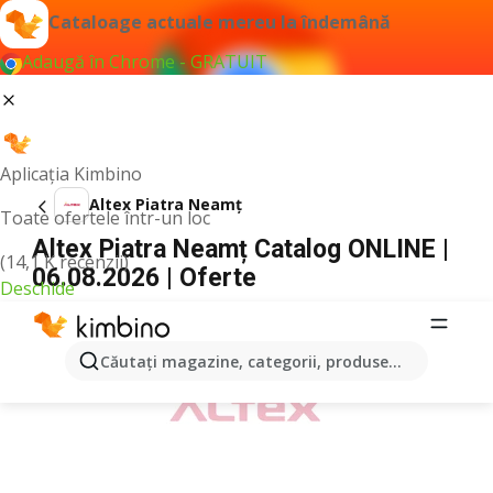
Cataloage actuale mereu la îndemână
Adaugă în Chrome - GRATUIT
Aplicația Kimbino
Altex Piatra Neamț
Toate ofertele într-un loc
Altex Piatra Neamț Catalog ONLINE |
(14,1 K recenzii)
06.08.2026 | Oferte
Deschide
PUBLICITATE
Căutaţi magazine, categorii, produse...