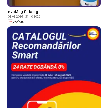
evoMag Catalog
01.08.2026
-
31.10.2026
evoMag