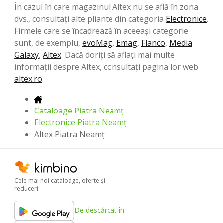
În cazul în care magazinul Altex nu se află în zona
dvs., consultați alte pliante din categoria
Electronice
.
Firmele care se încadrează în aceeași categorie
sunt, de exemplu,
evoMag
,
Emag
,
Flanco
,
Media
Galaxy
,
Altex
. Dacă doriți să aflați mai multe
informații despre Altex, consultați pagina lor web
altex.ro
.
Cataloage Piatra Neamț
Electronice Piatra Neamț
Altex Piatra Neamț
Cele mai noi cataloage, oferte şi
reduceri
De descărcat în