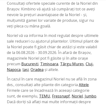
Consultați ofertele speciale curente de la Noriel din
Brașov. Kimbino vă ajută să cumpărați tot ce aveți
nevoie la prețuri avantajoase de la Noriel - și,
mulțumită gamei lor variate de produse, sigur nu
veți pleca cu mâna goală.
Noriel vă va informa în mod regulat despre ultimele
sale reduceri cu ajutorul pliantelor. Ultimul pliant de
la Noriel poate fi găsit chiar de astăzi și este valabil
de la 06.08.2026 - 30.09.2026. În afară de Brașov,
magazinele Noriel pot fi găsite și în alte orașe
precum
București
,
Timișoara
,
Târgu Mureș
,
Cluj-
Napoca
,
Iași
,
Oradea
și altele.
În cazul în care magazinul Noriel nu se află în zona
dvs., consultați alte pliante din categoria
Altele
.
Firmele care se încadrează în aceeași categorie
sunt, de exemplu,
TEMU
,
Fressnapf
,
Noriel
,
Jumbo
.
Dacă doriți să aflați mai multe informații despre