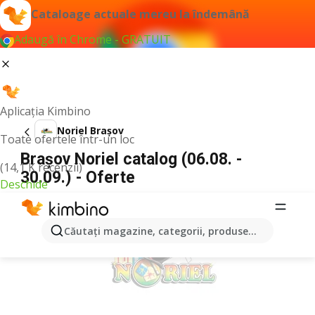
Cataloage actuale mereu la îndemână
Adaugă în Chrome - GRATUIT
Aplicația Kimbino
Noriel Brașov
Toate ofertele într-un loc
Brașov Noriel catalog (06.08. -
(14,1 K recenzii)
30.09.) - Oferte
Deschide
PUBLICITATE
Căutaţi magazine, categorii, produse...