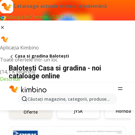
Cataloage actuale mereu la îndemână
Adaugă în Chrome - GRATUIT
Aplicația Kimbino
Casa si gradina Baloteşti
Toate ofertele într-un loc
Baloteşti Casa si gradina - noi
(14,1 K recenzii)
cataloage online
Deschide
Căutaţi magazine, categorii, produse...
JYSK
Hornbac
Oferte