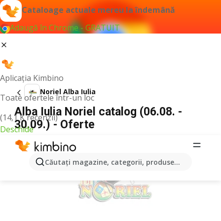
Cataloage actuale mereu la îndemână
Adaugă în Chrome - GRATUIT
Aplicația Kimbino
Noriel Alba Iulia
Toate ofertele într-un loc
Alba Iulia Noriel catalog (06.08. -
(14,1 K recenzii)
30.09.) - Oferte
Deschide
PUBLICITATE
Căutaţi magazine, categorii, produse...