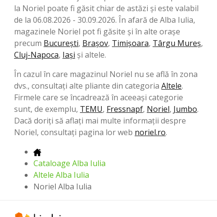
la Noriel poate fi găsit chiar de astăzi și este valabil
de la 06.08.2026 - 30.09.2026. În afară de Alba Iulia,
magazinele Noriel pot fi găsite și în alte orașe
precum
București
,
Brașov
,
Timișoara
,
Târgu Mureș
,
Cluj-Napoca
,
Iași
și altele.
În cazul în care magazinul Noriel nu se află în zona
dvs., consultați alte pliante din categoria
Altele
.
Firmele care se încadrează în aceeași categorie
sunt, de exemplu,
TEMU
,
Fressnapf
,
Noriel
,
Jumbo
.
Dacă doriți să aflați mai multe informații despre
Noriel, consultați pagina lor web
noriel.ro
.
Cataloage Alba Iulia
Altele Alba Iulia
Noriel Alba Iulia