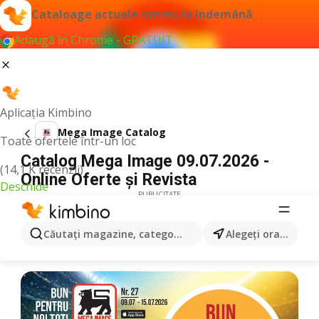
Cataloage actuale mereu la îndemână
Adaugă în Chrome - GRATUIT
Aplicația Kimbino
Mega Image Catalog
Toate ofertele într-un loc
Catalog Mega Image 09.07.2026 -
(14,1 K recenzii)
Online Oferte şi Revista
Deschide
PUBLICITATE
Căutaţi magazine, categorii, produse...
Alegeţi oraşul