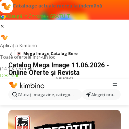
Cataloage actuale mereu la îndemână
Adaugă în Chrome - GRATUIT
Aplicația Kimbino
Mega Image Catalog Bere
Toate ofertele într-un loc
Catalog Mega Image 11.06.2026 -
(14,1 K recenzii)
Online Oferte şi Revista
Deschide
PUBLICITATE
Căutaţi magazine, categorii, produse...
Alegeţi oraşul