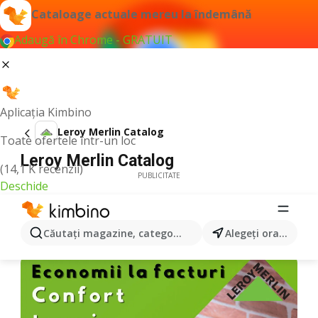
Cataloage actuale mereu la îndemână
Adaugă în Chrome - GRATUIT
Aplicația Kimbino
Leroy Merlin Catalog
Toate ofertele într-un loc
Leroy Merlin Catalog
(14,1 K recenzii)
PUBLICITATE
Deschide
Căutaţi magazine, categorii, produse...
Alegeţi oraşul