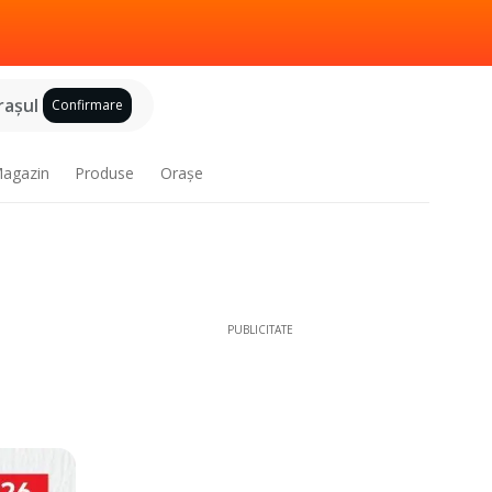
raşul
Confirmare
agazin
Produse
Oraşe
PUBLICITATE