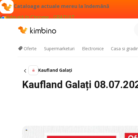
Cataloage actuale mereu la îndemână
Adaugă în Chrome - GRATUIT
Oferte
Supermarketuri
Electronice
Casa si gradi
Kaufland Galați
Kaufland Galați 08.07.202