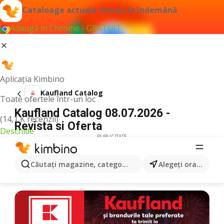
Cataloage actuale mereu la îndemână
Adaugă în Chrome - GRATUIT
Aplicația Kimbino
Kaufland Catalog
Toate ofertele într-un loc
Kaufland Catalog 08.07.2026 -
(14,1 K recenzii)
Revista si Oferta
Deschide
PUBLICITATE
Căutaţi magazine, categorii, produse...
Alegeţi oraşul