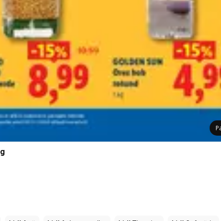
P
 g
l