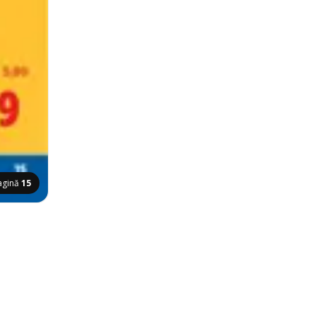
agină
15