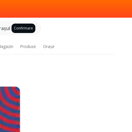
raşul
Confirmare
agazin
Produse
Oraşe