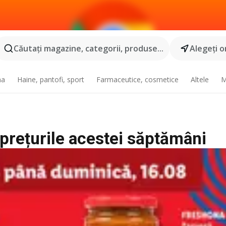
Căutaţi magazine, categorii, produse...
Alegeţi o
na
Haine, pantofi, sport
Farmaceutice, cosmetice
Altele
M
i prețurile acestei săptămâni