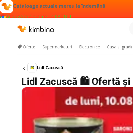
Cataloage actuale mereu la îndemână
Adaugă în Chrome - GRATUIT
Oferte
Supermarketuri
Electronice
Casa si gradi
Lidl Zacuscă
Lidl Zacuscă 🛍️ Ofertă ș