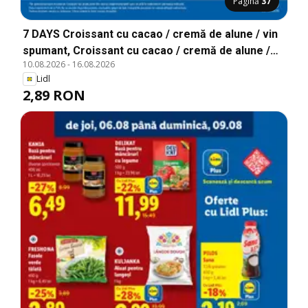
Pagină
37
7 DAYS Croissant cu cacao / cremă de alune / vin
spumant, Croissant cu cacao / cremă de alune /
10.08.2026
-
16.08.2026
vin spumant
Lidl
2,89 RON