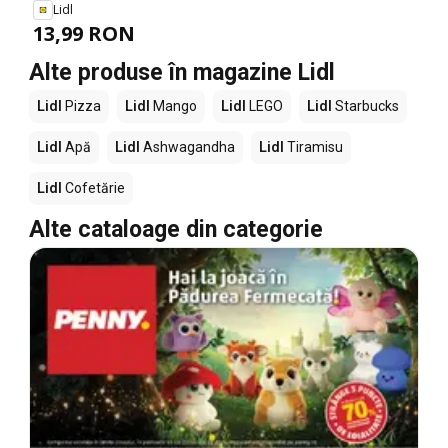
Lidl
13,99 RON
Alte produse în magazine Lidl
Lidl
Pizza
Lidl
Mango
Lidl
LEGO
Lidl
Starbucks
Lidl
Apă
Lidl
Ashwagandha
Lidl
Tiramisu
Lidl
Cofetărie
Alte cataloage din categorie