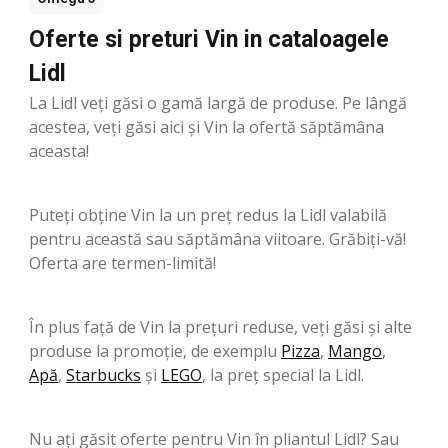
Oferte si preturi Vin in cataloagele
Lidl
La Lidl veți găsi o gamă largă de produse. Pe lângă
acestea, veți găsi aici și Vin la ofertă săptămâna
aceasta!
Puteți obține Vin la un preț redus la Lidl valabilă
pentru această sau săptămâna viitoare. Grăbiți-vă!
Oferta are termen-limită!
În plus față de Vin la prețuri reduse, veți găsi și alte
produse la promoție, de exemplu
Pizza
,
Mango
,
Apă
,
Starbucks
şi
LEGO
, la preț special la Lidl.
Nu ați găsit oferte pentru Vin în pliantul Lidl? Sau