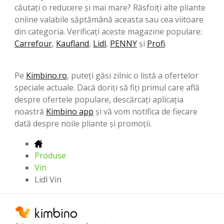
căutați o reducere și mai mare? Răsfoiți alte pliante
online valabile săptămână aceasta sau cea viitoare
din categoria. Verificați aceste magazine populare:
Carrefour
,
Kaufland
,
Lidl
,
PENNY
şi
Profi
.
Pe
Kimbino.ro
, puteți găsi zilnic o listă a ofertelor
speciale actuale. Dacă doriți să fiți primul care află
despre ofertele populare, descărcați aplicația
noastră
Kimbino app
și vă vom notifica de fiecare
dată despre noile pliante și promoții.
Produse
Vin
Lidl Vin