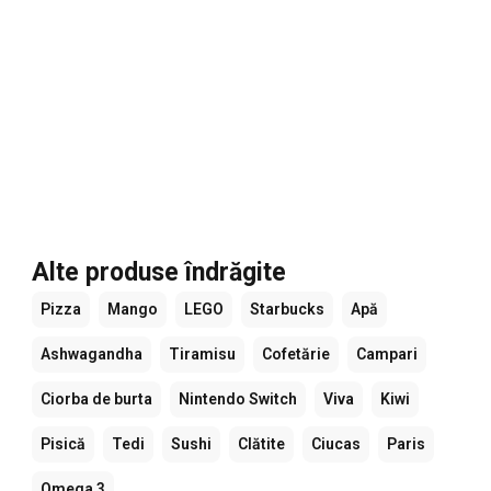
Alte produse îndrăgite
Pizza
Mango
LEGO
Starbucks
Apă
Ashwagandha
Tiramisu
Cofetărie
Campari
Ciorba de burta
Nintendo Switch
Viva
Kiwi
Pisică
Tedi
Sushi
Clătite
Ciucas
Paris
Omega 3