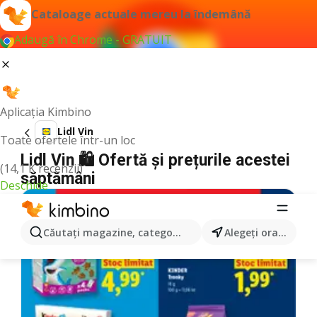
Cataloage actuale mereu la îndemână
Adaugă în Chrome - GRATUIT
Aplicația Kimbino
Lidl Vin
Toate ofertele într-un loc
Lidl Vin 🛍️ Ofertă și prețurile acestei
(14,1 K recenzii)
săptămâni
Deschide
Căutaţi magazine, categorii, produse...
Alegeţi oraşul