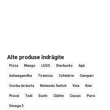
Alte produse îndrăgite
Pizza
Mango
LEGO
Starbucks
Apă
Ashwagandha
Tiramisu
Cofetărie
Campari
Ciorba de burta
Nintendo Switch
Viva
Kiwi
Pisică
Tedi
Sushi
Clătite
Ciucas
Paris
Omega 3