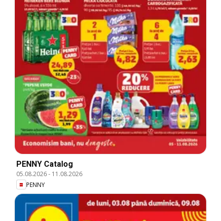
PENNY Catalog
05.08.2026
-
11.08.2026
PENNY