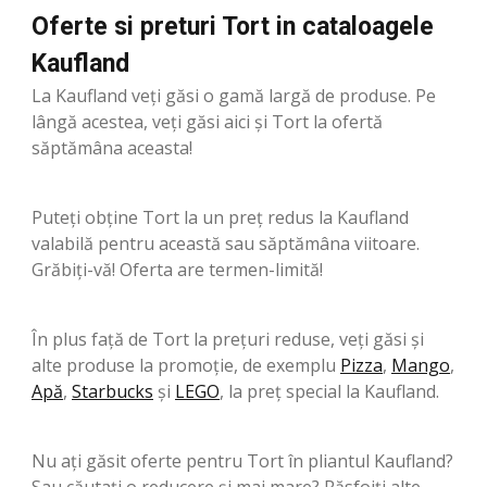
Oferte si preturi Tort in cataloagele
Kaufland
La Kaufland veți găsi o gamă largă de produse. Pe
lângă acestea, veți găsi aici și Tort la ofertă
săptămâna aceasta!
Puteți obține Tort la un preț redus la Kaufland
valabilă pentru această sau săptămâna viitoare.
Grăbiți-vă! Oferta are termen-limită!
În plus față de Tort la prețuri reduse, veți găsi și
alte produse la promoție, de exemplu
Pizza
,
Mango
,
Apă
,
Starbucks
şi
LEGO
, la preț special la Kaufland.
Nu ați găsit oferte pentru Tort în pliantul Kaufland?
Sau căutați o reducere și mai mare? Răsfoiți alte