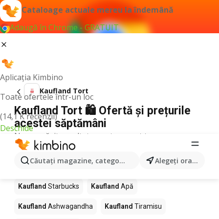
Cataloage actuale mereu la îndemână
Adaugă în Chrome - GRATUIT
Aplicația Kimbino
Kaufland Tort
Toate ofertele într-un loc
Kaufland Tort 🛍️ Ofertă și prețurile
(14,1 K recenzii)
acestei săptămâni
Deschide
Nu am găsit rezultate pentru acest termen.
Alte produse în magazine Kaufland
Căutaţi magazine, categorii, produse...
Alegeţi oraşul
Kaufland
Pizza
Kaufland
Mango
Kaufland
LEGO
Kaufland
Starbucks
Kaufland
Apă
Kaufland
Ashwagandha
Kaufland
Tiramisu