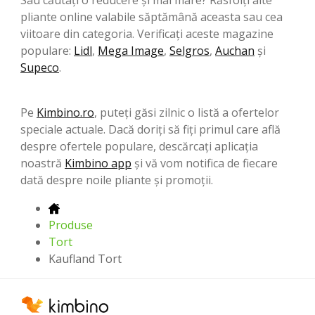
pliante online valabile săptămână aceasta sau cea
viitoare din categoria. Verificați aceste magazine
populare:
Lidl
,
Mega Image
,
Selgros
,
Auchan
şi
Supeco
.
Pe
Kimbino.ro
, puteți găsi zilnic o listă a ofertelor
speciale actuale. Dacă doriți să fiți primul care află
despre ofertele populare, descărcați aplicația
noastră
Kimbino app
și vă vom notifica de fiecare
dată despre noile pliante și promoții.
Produse
Tort
Kaufland Tort