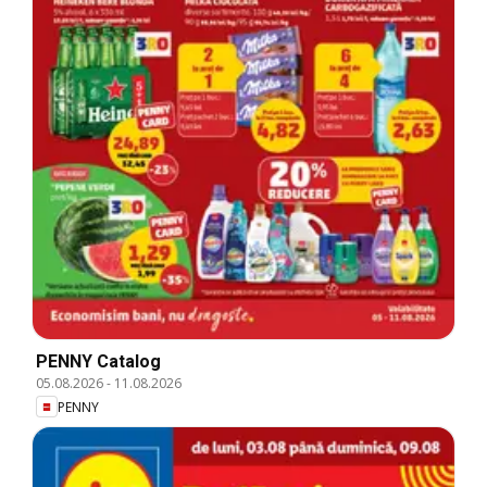
PENNY Catalog
05.08.2026
-
11.08.2026
PENNY