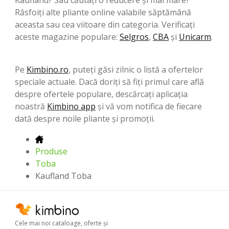
Răsfoiți alte pliante online valabile săptămână
aceasta sau cea viitoare din categoria. Verificați
aceste magazine populare:
Selgros
,
CBA
şi
Unicarm
.
Pe
Kimbino.ro
, puteți găsi zilnic o listă a ofertelor
speciale actuale. Dacă doriți să fiți primul care află
despre ofertele populare, descărcați aplicația
noastră
Kimbino app
și vă vom notifica de fiecare
dată despre noile pliante și promoții.
Produse
Toba
Kaufland Toba
Cele mai noi cataloage, oferte şi