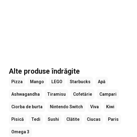
Alte produse îndrăgite
Pizza
Mango
LEGO
Starbucks
Apă
Ashwagandha
Tiramisu
Cofetărie
Campari
Ciorba de burta
Nintendo Switch
Viva
Kiwi
Pisică
Tedi
Sushi
Clătite
Ciucas
Paris
Omega 3