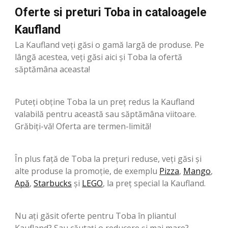
Oferte si preturi Toba in cataloagele
Kaufland
La Kaufland veți găsi o gamă largă de produse. Pe
lângă acestea, veți găsi aici și Toba la ofertă
săptămâna aceasta!
Puteți obține Toba la un preț redus la Kaufland
valabilă pentru această sau săptămâna viitoare.
Grăbiți-vă! Oferta are termen-limită!
În plus față de Toba la prețuri reduse, veți găsi și
alte produse la promoție, de exemplu
Pizza
,
Mango
,
Apă
,
Starbucks
şi
LEGO
, la preț special la Kaufland.
Nu ați găsit oferte pentru Toba în pliantul
Kaufland? Sau căutați o reducere și mai mare?