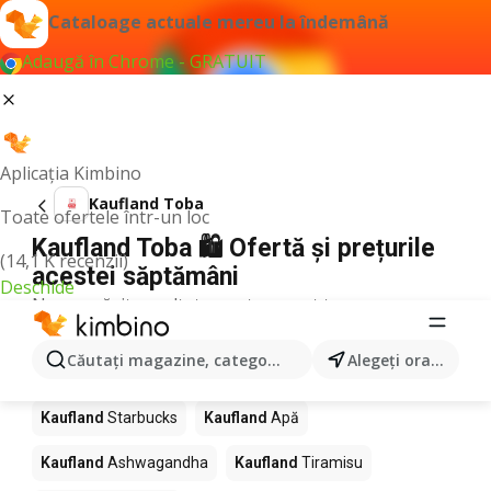
Cataloage actuale mereu la îndemână
Adaugă în Chrome - GRATUIT
Aplicația Kimbino
Kaufland Toba
Toate ofertele într-un loc
Kaufland Toba 🛍️ Ofertă și prețurile
(14,1 K recenzii)
acestei săptămâni
Deschide
Nu am găsit rezultate pentru acest termen.
Alte produse în magazine Kaufland
Căutaţi magazine, categorii, produse...
Alegeţi oraşul
Kaufland
Pizza
Kaufland
Mango
Kaufland
LEGO
Kaufland
Starbucks
Kaufland
Apă
Kaufland
Ashwagandha
Kaufland
Tiramisu