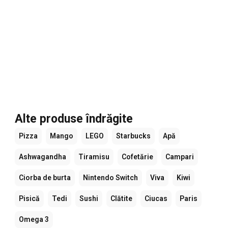
Alte produse îndrăgite
Pizza
Mango
LEGO
Starbucks
Apă
Ashwagandha
Tiramisu
Cofetărie
Campari
Ciorba de burta
Nintendo Switch
Viva
Kiwi
Pisică
Tedi
Sushi
Clătite
Ciucas
Paris
Omega 3