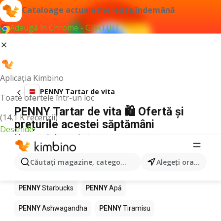
Cataloage actuale mereu la îndemână
Adaugă în Chrome - GRATUIT
Aplicația Kimbino
PENNY Tartar de vita
Toate ofertele într-un loc
PENNY Tartar de vita 🛍️ Ofertă și
(14,1 K recenzii)
prețurile acestei săptămâni
Deschide
Nu am găsit rezultate pentru acest termen.
Alte produse în magazine PENNY
Căutaţi magazine, categorii, produse...
Alegeţi oraşul
PENNY
Pizza
PENNY
Mango
PENNY
LEGO
PENNY
Starbucks
PENNY
Apă
PENNY
Ashwagandha
PENNY
Tiramisu