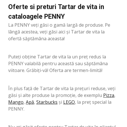
Oferte si preturi Tartar de vita in
cataloagele PENNY
La PENNY veți găsi o gamă largă de produse. Pe
lângă acestea, veți găsi aici și Tartar de vita la
ofertă săptămâna aceasta!
Puteți obține Tartar de vita la un preț redus la
PENNY valabilă pentru această sau săptămâna
viitoare. Grăbiți-vă! Oferta are termen-limită!
În plus față de Tartar de vita la prețuri reduse, veți
găsi și alte produse la promoție, de exemplu
Pizza
,
Mango
,
Apă
,
Starbucks
şi
LEGO
, la preț special la
PENNY.
Nu ați găsit oferte pentru Tartar de vita în pliantul