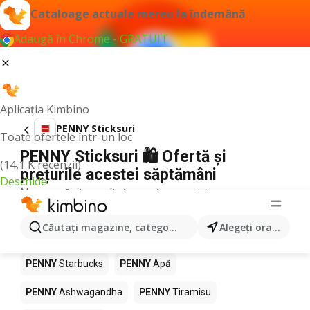
Cataloage actuale mereu la îndemână
Adaugă în Chrome - GRATUIT
Aplicația Kimbino
PENNY Sticksuri
Toate ofertele într-un loc
PENNY Sticksuri 🛍️ Ofertă și
(14,1 K recenzii)
prețurile acestei săptămâni
Deschide
Nu am găsit rezultate pentru acest termen.
Alte produse în magazine PENNY
Căutaţi magazine, categorii, produse...
Alegeţi oraşul
PENNY
Pizza
PENNY
Mango
PENNY
LEGO
PENNY
Starbucks
PENNY
Apă
PENNY
Ashwagandha
PENNY
Tiramisu