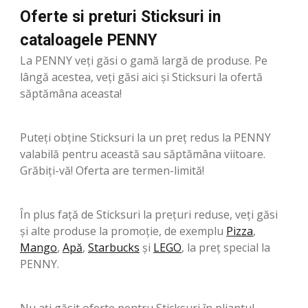
Oferte si preturi Sticksuri in
cataloagele PENNY
La PENNY veți găsi o gamă largă de produse. Pe
lângă acestea, veți găsi aici și Sticksuri la ofertă
săptămâna aceasta!
Puteți obține Sticksuri la un preț redus la PENNY
valabilă pentru această sau săptămâna viitoare.
Grăbiți-vă! Oferta are termen-limită!
În plus față de Sticksuri la prețuri reduse, veți găsi
și alte produse la promoție, de exemplu
Pizza
,
Mango
,
Apă
,
Starbucks
şi
LEGO
, la preț special la
PENNY.
Nu ați găsit oferte pentru Sticksuri în pliantul