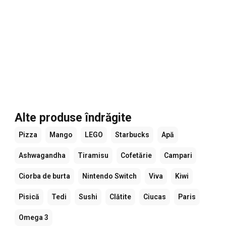
Alte produse îndrăgite
Pizza
Mango
LEGO
Starbucks
Apă
Ashwagandha
Tiramisu
Cofetărie
Campari
Ciorba de burta
Nintendo Switch
Viva
Kiwi
Pisică
Tedi
Sushi
Clătite
Ciucas
Paris
Omega 3