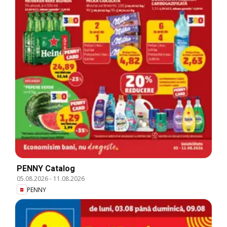
PENNY Catalog
05.08.2026
-
11.08.2026
PENNY