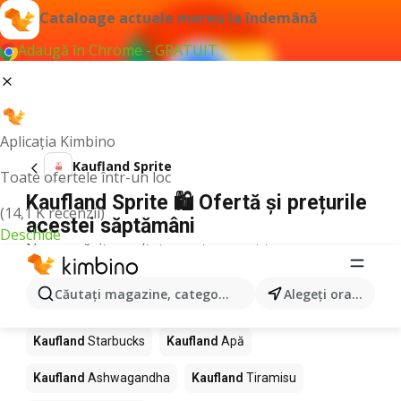
Cataloage actuale mereu la îndemână
Adaugă în Chrome - GRATUIT
Aplicația Kimbino
Kaufland Sprite
Toate ofertele într-un loc
Kaufland Sprite 🛍️ Ofertă și prețurile
(14,1 K recenzii)
acestei săptămâni
Deschide
Nu am găsit rezultate pentru acest termen.
Alte produse în magazine Kaufland
Căutaţi magazine, categorii, produse...
Alegeţi oraşul
Kaufland
Pizza
Kaufland
Mango
Kaufland
LEGO
Kaufland
Starbucks
Kaufland
Apă
Kaufland
Ashwagandha
Kaufland
Tiramisu