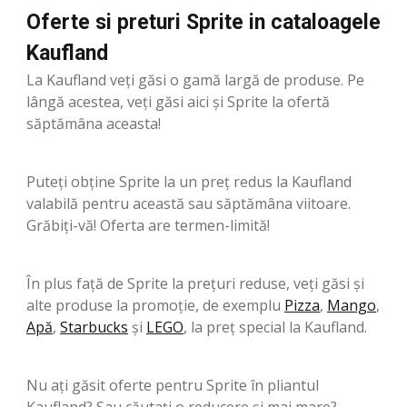
Oferte si preturi Sprite in cataloagele
Kaufland
La Kaufland veți găsi o gamă largă de produse. Pe
lângă acestea, veți găsi aici și Sprite la ofertă
săptămâna aceasta!
Puteți obține Sprite la un preț redus la Kaufland
valabilă pentru această sau săptămâna viitoare.
Grăbiți-vă! Oferta are termen-limită!
În plus față de Sprite la prețuri reduse, veți găsi și
alte produse la promoție, de exemplu
Pizza
,
Mango
,
Apă
,
Starbucks
şi
LEGO
, la preț special la Kaufland.
Nu ați găsit oferte pentru Sprite în pliantul
Kaufland? Sau căutați o reducere și mai mare?