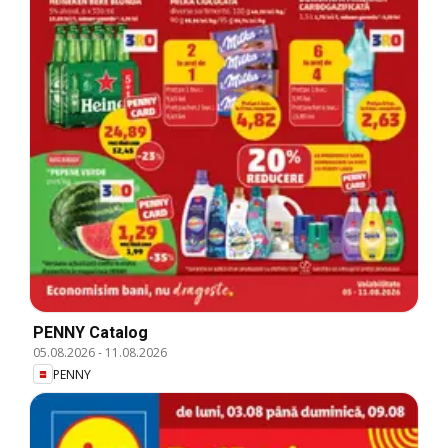
PENNY Catalog
05.08.2026
-
11.08.2026
PENNY