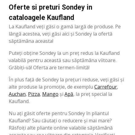
Oferte si preturi Sondey in
cataloagele Kaufland
La Kaufland veți găsi o gamă largă de produse. Pe
lângă acestea, veți găsi aici și Sondey la ofertă
săptămâna aceasta!
Puteți obține Sondey la un preț redus la Kaufland
valabilă pentru această sau săptămâna viitoare.
Grăbiți-vă! Oferta are termen-limită!
În plus față de Sondey la prețuri reduse, veți găsi și
alte produse la promoție, de exemplu
Carrefour
,
Auchan
,
Pizza
,
Mango
şi
Apă
, la preț special la
Kaufland.
Nu ați găsit oferte pentru Sondey în pliantul
Kaufland? Sau căutați o reducere și mai mare?
Răsfoiți alte pliante online valabile săptămână
aceasta sau cea viitoare din categoria. Verificați