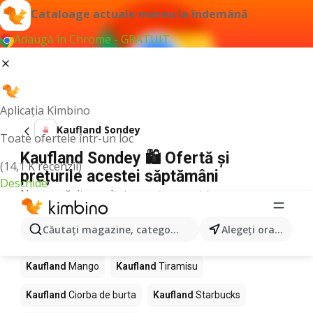
Cataloage actuale mereu la îndemână
Adaugă în Chrome - GRATUIT
Aplicația Kimbino
Kaufland Sondey
Toate ofertele într-un loc
Kaufland Sondey 🛍️ Ofertă și
(14,1 K recenzii)
prețurile acestei săptămâni
Deschide
Nu am găsit rezultate pentru acest termen.
Alte produse în magazine Kaufland
Căutaţi magazine, categorii, produse...
Alegeţi oraşul
Kaufland
Pizza
Kaufland
Kiwi
Kaufland
Apă
Kaufland
Mango
Kaufland
Tiramisu
Kaufland
Ciorba de burta
Kaufland
Starbucks