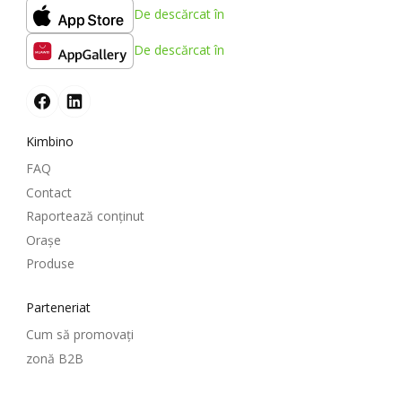
De descărcat în
De descărcat în
Kimbino
FAQ
Contact
Raportează conținut
Oraşe
Produse
Parteneriat
Cum să promovați
zonă B2B