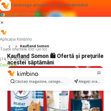
Cataloage actuale mereu la îndemână
Adaugă în Chrome - GRATUIT
Aplicația Kimbino
Kaufland Somon
Toate ofertele într-un loc
Kaufland Somon 🛍️ Ofertă și prețurile
(14,1 K recenzii)
acestei săptămâni
Deschide
Căutaţi magazine, categorii, produse...
Alegeţi oraşul