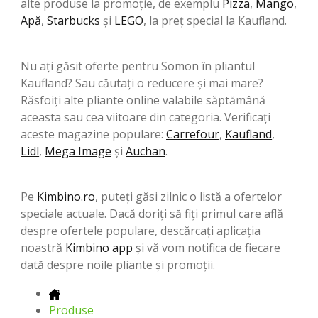
alte produse la promoție, de exemplu
Pizza
,
Mango
,
Apă
,
Starbucks
şi
LEGO
, la preț special la Kaufland.
Nu ați găsit oferte pentru Somon în pliantul
Kaufland? Sau căutați o reducere și mai mare?
Răsfoiți alte pliante online valabile săptămână
aceasta sau cea viitoare din categoria. Verificați
aceste magazine populare:
Carrefour
,
Kaufland
,
Lidl
,
Mega Image
şi
Auchan
.
Pe
Kimbino.ro
, puteți găsi zilnic o listă a ofertelor
speciale actuale. Dacă doriți să fiți primul care află
despre ofertele populare, descărcați aplicația
noastră
Kimbino app
și vă vom notifica de fiecare
dată despre noile pliante și promoții.
Produse