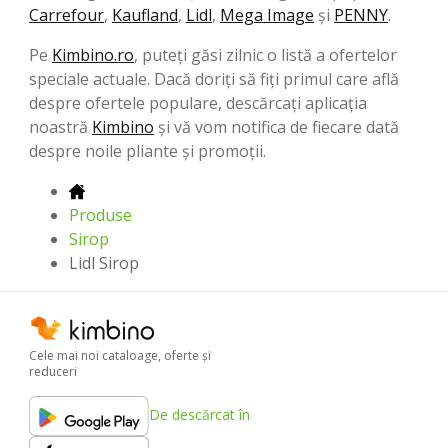
Carrefour
,
Kaufland
,
Lidl
,
Mega Image
şi
PENNY
.
Pe
Kimbino.ro
, puteți găsi zilnic o listă a ofertelor
speciale actuale. Dacă doriți să fiți primul care află
despre ofertele populare, descărcați aplicația
noastră
Kimbino
și vă vom notifica de fiecare dată
despre noile pliante și promoții.
Produse
Sirop
Lidl Sirop
Cele mai noi cataloage, oferte şi
reduceri
De descărcat în