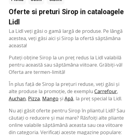
Oferte si preturi Sirop in cataloagele
Lidl
La Lidl veți găsi o gamă largă de produse. Pe lângă
acestea, veți găsi aici și Sirop la ofertă săptămâna
aceasta!
Puteți obține Sirop la un preț redus la Lidl valabilă
pentru această sau săptămâna viitoare. Grăbiți-vă!
Oferta are termen-limită!
În plus față de Sirop la prețuri reduse, veți găsi și
alte produse la promoție, de exemplu
Carrefour
,
Auchan
,
Pizza
,
Mango
şi
Apă
, la preț special la Lidl.
Nu ați găsit oferte pentru Sirop în pliantul Lidl? Sau
căutați o reducere și mai mare? Răsfoiți alte pliante
online valabile săptămână aceasta sau cea viitoare
din categoria. Verificați aceste magazine populare: