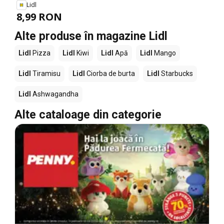
Lidl
8,99 RON
Alte produse în magazine Lidl
Lidl
Pizza
Lidl
Kiwi
Lidl
Apă
Lidl
Mango
Lidl
Tiramisu
Lidl
Ciorba de burta
Lidl
Starbucks
Lidl
Ashwagandha
Alte cataloage din categorie