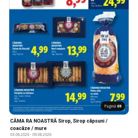
Pagină
69
CÄMA RA NOASTRÄ Sirop, Sirop cãpsuni /
coacãze / mure
03.08.2026
-
09.08.2026