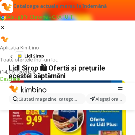
Cataloage actuale mereu la îndemână
Adaugă în Chrome - GRATUIT
Aplicația Kimbino
Lidl Sirop
Toate ofertele într-un loc
Lidl Sirop 🛍️ Ofertă și prețurile
(14,1 K recenzii)
acestei săptămâni
Deschide
BACK TO SCHOOL
Căutaţi magazine, categorii, produse...
Alegeţi oraşul