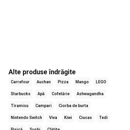
Alte produse îndrăgite
Carrefour
Auchan
Pizza
Mango
LEGO
Starbucks
Apă
Cofetărie
Ashwagandha
Tiramisu
Campari
Ciorba de burta
Nintendo Switch
Viva
Kiwi
Ciucas
Tedi
Pisică
Sushi
Clătite