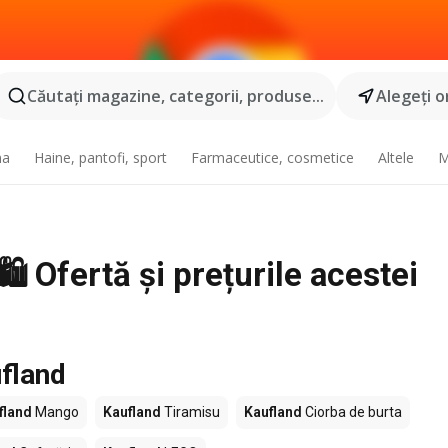
Căutaţi magazine, categorii, produse...
Alegeţi o
na
Haine, pantofi, sport
Farmaceutice, cosmetice
Altele
M
️ Ofertă și prețurile acestei
fland
fland
Mango
Kaufland
Tiramisu
Kaufland
Ciorba de burta