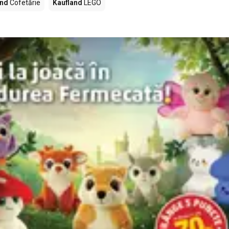
and
Cofetărie
Kaufland
LEGO