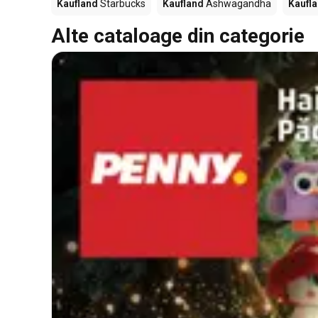
Kaufland
Starbucks
Kaufland
Ashwagandha
Kaufl
Alte cataloage din categorie