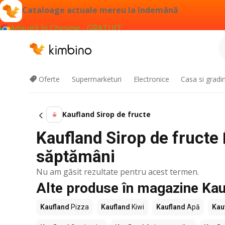
Cataloage actuale mereu la îndemână
Adaugă în Chrome - GRATUIT
Oferte
Supermarketuri
Electronice
Casa si gradi
Kaufland Sirop de fructe
Kaufland Sirop de fructe 
săptămâni
Nu am găsit rezultate pentru acest termen.
Alte produse în magazine Kau
Kaufland
Pizza
Kaufland
Kiwi
Kaufland
Apă
Kau