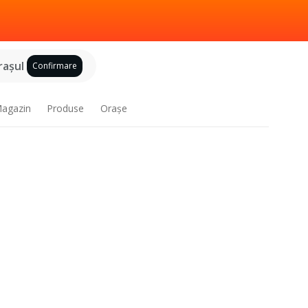
raşul
Confirmare
agazin
Produse
Oraşe