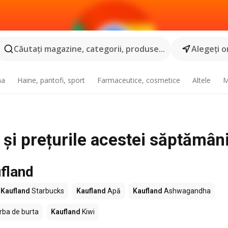
Căutaţi magazine, categorii, produse...
Alegeţi o
na
Haine, pantofi, sport
Farmaceutice, cosmetice
Altele
M
 și prețurile acestei săptămân
fland
Kaufland
Starbucks
Kaufland
Apă
Kaufland
Ashwagandha
rba de burta
Kaufland
Kiwi