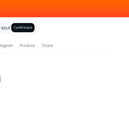
raşul
Confirmare
agazin
Produse
Oraşe
i