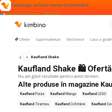
Cataloage actuale mereu la îndemână
Adaugă în Chrome - GRATUIT
Oferte
Supermarketuri
Electronice
Casa si gradi
Kaufland Shake
Kaufland Shake 🛍️ Ofertă
Nu am găsit rezultate pentru acest termen.
Alte produse în magazine Kau
Kaufland
Pizza
Kaufland
Mango
Kaufland
LEGO
Kaufland
Tiramisu
Kaufland
Cofetărie
Kaufland
Cio