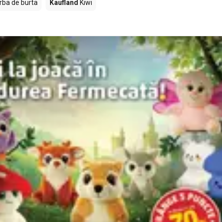
rba de burta
Kaufland
Kiwi