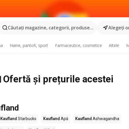
Căutaţi magazine, categorii, produse...
Alegeţi o
na
Haine, pantofi, sport
Farmaceutice, cosmetice
Altele
M
 Ofertă și prețurile acestei
fland
Kaufland
Starbucks
Kaufland
Apă
Kaufland
Ashwagandha