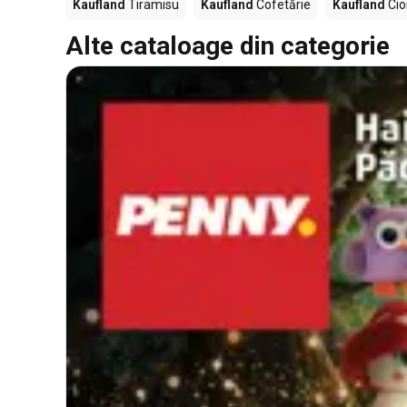
Kaufland
Tiramisu
Kaufland
Cofetărie
Kaufland
Cio
Alte cataloage din categorie