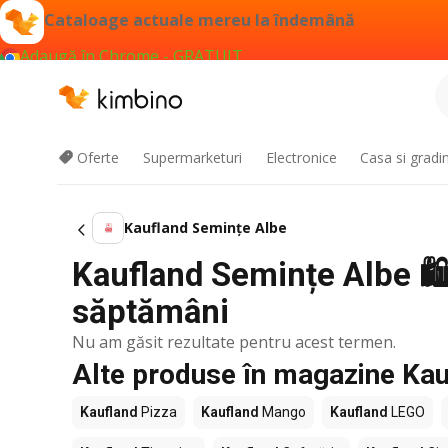
Cataloage actuale mereu la îndemână
Adaugă în Chrome - GRATUIT
Oferte
Supermarketuri
Electronice
Casa si gradi
Kaufland Semințe Albe
Kaufland Semințe Albe 🛍️
săptămâni
Nu am găsit rezultate pentru acest termen.
Alte produse în magazine Kau
Kaufland
Pizza
Kaufland
Mango
Kaufland
LEGO