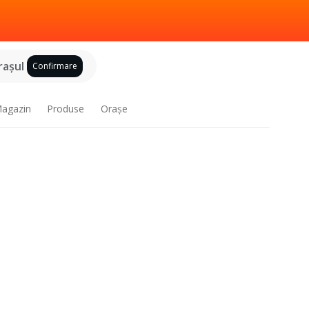
raşul
Confirmare
agazin
Produse
Oraşe