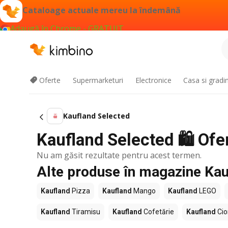
Cataloage actuale mereu la îndemână
Adaugă în Chrome - GRATUIT
Oferte
Supermarketuri
Electronice
Casa si gradi
Kaufland Selected
Kaufland Selected 🛍️ Ofe
Nu am găsit rezultate pentru acest termen.
Alte produse în magazine Kau
Kaufland
Pizza
Kaufland
Mango
Kaufland
LEGO
Kaufland
Tiramisu
Kaufland
Cofetărie
Kaufland
Cio