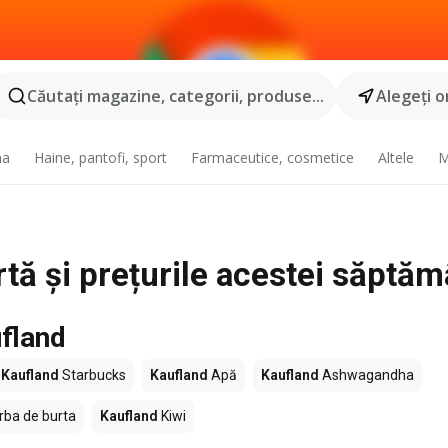
Căutaţi magazine, categorii, produse...
Alegeţi o
na
Haine, pantofi, sport
Farmaceutice, cosmetice
Altele
M
rtă și prețurile acestei săptăm
fland
Kaufland
Starbucks
Kaufland
Apă
Kaufland
Ashwagandha
rba de burta
Kaufland
Kiwi