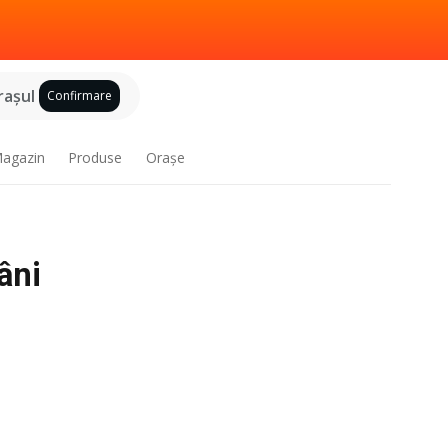
raşul
Confirmare
agazin
Produse
Oraşe
âni