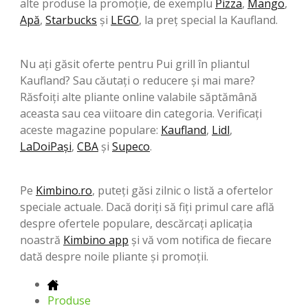
alte produse la promoție, de exemplu
Pizza
,
Mango
,
Apă
,
Starbucks
şi
LEGO
, la preț special la Kaufland.
Nu ați găsit oferte pentru Pui grill în pliantul
Kaufland? Sau căutați o reducere și mai mare?
Răsfoiți alte pliante online valabile săptămână
aceasta sau cea viitoare din categoria. Verificați
aceste magazine populare:
Kaufland
,
Lidl
,
LaDoiPași
,
CBA
şi
Supeco
.
Pe
Kimbino.ro
, puteți găsi zilnic o listă a ofertelor
speciale actuale. Dacă doriți să fiți primul care află
despre ofertele populare, descărcați aplicația
noastră
Kimbino app
și vă vom notifica de fiecare
dată despre noile pliante și promoții.
Produse