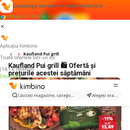
Cataloage actuale mereu la îndemână
Adaugă în Chrome - GRATUIT
Aplicația Kimbino
Kaufland Pui grill
Toate ofertele într-un loc
Kaufland Pui grill 🛍️ Ofertă și
(14,1 K recenzii)
prețurile acestei săptămâni
Deschide
Căutaţi magazine, categorii, produse...
Alegeţi oraşul