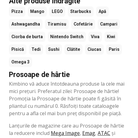
Alte produse îndrăgite
Pizza
Mango
LEGO
Starbucks
Apă
Ashwagandha
Tiramisu
Cofetărie
Campari
Ciorba de burta
Nintendo Switch
Viva
Kiwi
Pisică
Tedi
Sushi
Clătite
Ciucas
Paris
Omega 3
Prosoape de hârtie
Kimbino vă aduce întotdeauna produse la cele mai
mici prețuri. Preferatul zilei: Prosoape de hârtie!
Promoția la Prosoape de hârtie poate fi găsită în
pliantul cu numărul 0. Răsfoiți toate cataloagele
pentru a afla cel mai bun preț disponibil pe piață.
Lanțurile de magazine care au Prosoape de hârtie
la reducere includ
Mega Image
,
Emag
,
ATAC
şi