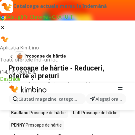
Cataloage actuale mereu la îndemână
Adaugă în Chrome - GRATUIT
Aplicația Kimbino
Prosoape de hârtie
Toate ofertele într-un loc
Prosoape de hârtie - Reduceri,
(14,1 K recenzii)
oferte și prețuri
Deschide
Nu am găsit rezultate pentru acest termen.
Prosoape de hârtie în acţiune - Unde
Căutaţi magazine, categorii, produse...
Alegeţi oraşul
se cumpără?
Kaufland
Prosoape de hârtie
Lidl
Prosoape de hârtie
PENNY
Prosoape de hârtie