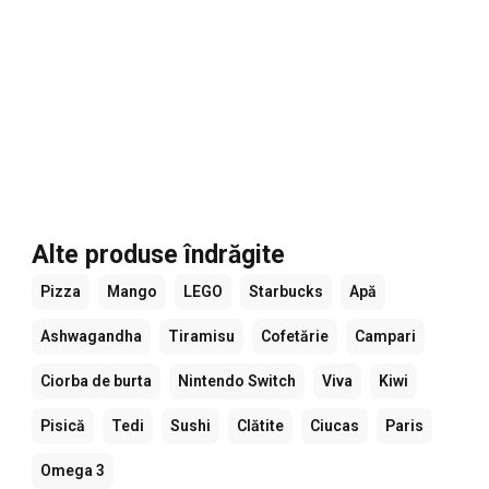
Alte produse îndrăgite
Pizza
Mango
LEGO
Starbucks
Apă
Ashwagandha
Tiramisu
Cofetărie
Campari
Ciorba de burta
Nintendo Switch
Viva
Kiwi
Pisică
Tedi
Sushi
Clătite
Ciucas
Paris
Omega 3