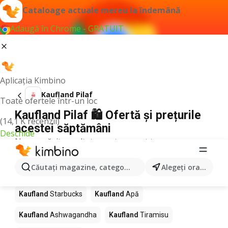
Cataloage actuale mereu la îndemână
Adaugă în Chrome - GRATUIT
Aplicația Kimbino
Kaufland Pilaf
Toate ofertele într-un loc
Kaufland Pilaf 🛍️ Ofertă și prețurile
(14,1 K recenzii)
acestei săptămâni
Deschide
Nu am găsit rezultate pentru acest termen.
Alte produse în magazine Kaufland
Căutaţi magazine, categorii, produse...
Alegeţi oraşul
Kaufland
Pizza
Kaufland
Mango
Kaufland
LEGO
Kaufland
Starbucks
Kaufland
Apă
Kaufland
Ashwagandha
Kaufland
Tiramisu