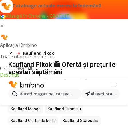
Cataloage actuale mereu la îndemână
Adaugă în Chrome - GRATUIT
Aplicația Kimbino
Kaufland Pikok
Toate ofertele într-un loc
Kaufland Pikok 🛍️ Ofertă și prețurile
(14,1 K recenzii)
acestei săptămâni
Deschide
Nu am găsit rezultate pentru acest termen.
Alte produse în magazine Kaufland
Căutaţi magazine, categorii, produse...
Alegeţi oraşul
Kaufland
Pizza
Kaufland
Kiwi
Kaufland
Apă
Kaufland
Mango
Kaufland
Tiramisu
Kaufland
Ciorba de burta
Kaufland
Starbucks