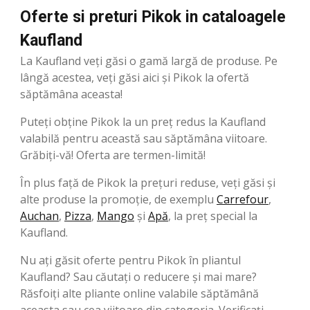
Oferte si preturi Pikok in cataloagele
Kaufland
La Kaufland veți găsi o gamă largă de produse. Pe
lângă acestea, veți găsi aici și Pikok la ofertă
săptămâna aceasta!
Puteți obține Pikok la un preț redus la Kaufland
valabilă pentru această sau săptămâna viitoare.
Grăbiți-vă! Oferta are termen-limită!
În plus față de Pikok la prețuri reduse, veți găsi și
alte produse la promoție, de exemplu
Carrefour
,
Auchan
,
Pizza
,
Mango
şi
Apă
, la preț special la
Kaufland.
Nu ați găsit oferte pentru Pikok în pliantul
Kaufland? Sau căutați o reducere și mai mare?
Răsfoiți alte pliante online valabile săptămână
aceasta sau cea viitoare din categoria. Verificați