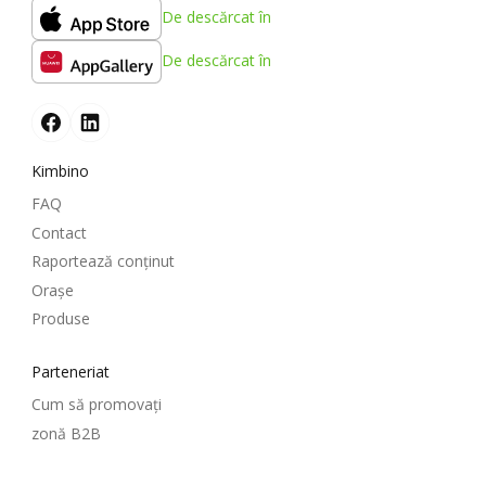
De descărcat în
De descărcat în
Kimbino
FAQ
Contact
Raportează conținut
Oraşe
Produse
Parteneriat
Cum să promovați
zonă B2B