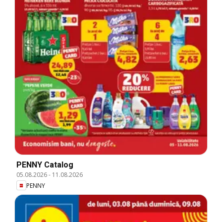
PENNY Catalog
05.08.2026
-
11.08.2026
PENNY