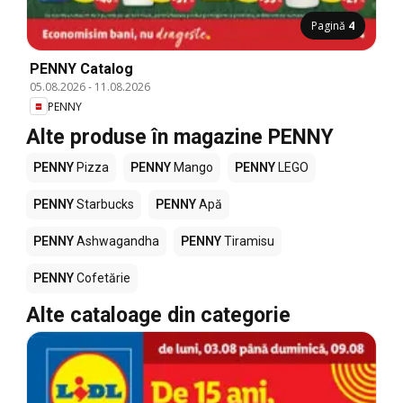
Pagină
4
PENNY Catalog
05.08.2026
-
11.08.2026
PENNY
Alte produse în magazine PENNY
PENNY
Pizza
PENNY
Mango
PENNY
LEGO
PENNY
Starbucks
PENNY
Apă
PENNY
Ashwagandha
PENNY
Tiramisu
PENNY
Cofetărie
Alte cataloage din categorie