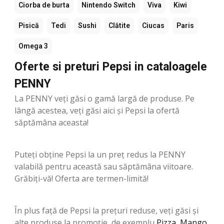
Ciorba de burta
Nintendo Switch
Viva
Kiwi
Pisică
Tedi
Sushi
Clătite
Ciucas
Paris
Omega 3
Oferte si preturi Pepsi in cataloagele
PENNY
La PENNY veți găsi o gamă largă de produse. Pe
lângă acestea, veți găsi aici și Pepsi la ofertă
săptămâna aceasta!
Puteți obține Pepsi la un preț redus la PENNY
valabilă pentru această sau săptămâna viitoare.
Grăbiți-vă! Oferta are termen-limită!
În plus față de Pepsi la prețuri reduse, veți găsi și
alte produse la promoție, de exemplu
Pizza
,
Mango
,