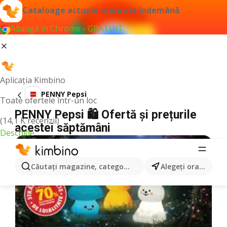
Cataloage actuale mereu la îndemână
Adaugă în Chrome - GRATUIT
Aplicația Kimbino
PENNY Pepsi
Toate ofertele într-un loc
PENNY Pepsi 🛍️ Ofertă și prețurile
(14,1 K recenzii)
acestei săptămâni
Deschide
Căutaţi magazine, categorii, produse...
Alegeţi oraşul