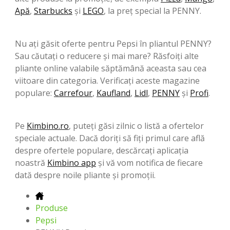
Apă
,
Starbucks
şi
LEGO
, la preț special la PENNY.
Nu ați găsit oferte pentru Pepsi în pliantul PENNY?
Sau căutați o reducere și mai mare? Răsfoiți alte
pliante online valabile săptămână aceasta sau cea
viitoare din categoria. Verificați aceste magazine
populare:
Carrefour
,
Kaufland
,
Lidl
,
PENNY
şi
Profi
.
Pe
Kimbino.ro
, puteți găsi zilnic o listă a ofertelor
speciale actuale. Dacă doriți să fiți primul care află
despre ofertele populare, descărcați aplicația
noastră
Kimbino app
și vă vom notifica de fiecare
dată despre noile pliante și promoții.
Produse
Pepsi