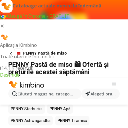
Cataloage actuale mereu la îndemână
Adaugă în Chrome - GRATUIT
Aplicația Kimbino
PENNY Pastă de miso
Toate ofertele într-un loc
PENNY Pastă de miso 🛍️ Ofertă și
(14,1 K recenzii)
prețurile acestei săptămâni
Deschide
Nu am găsit rezultate pentru acest termen.
Alte produse în magazine PENNY
Căutaţi magazine, categorii, produse...
Alegeţi oraşul
PENNY
Pizza
PENNY
Mango
PENNY
LEGO
PENNY
Starbucks
PENNY
Apă
PENNY
Ashwagandha
PENNY
Tiramisu