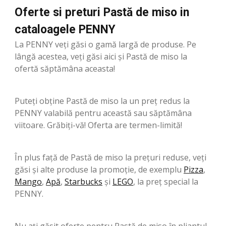
Oferte si preturi Pastă de miso in
cataloagele PENNY
La PENNY veți găsi o gamă largă de produse. Pe
lângă acestea, veți găsi aici și Pastă de miso la
ofertă săptămâna aceasta!
Puteți obține Pastă de miso la un preț redus la
PENNY valabilă pentru această sau săptămâna
viitoare. Grăbiți-vă! Oferta are termen-limită!
În plus față de Pastă de miso la prețuri reduse, veți
găsi și alte produse la promoție, de exemplu
Pizza
,
Mango
,
Apă
,
Starbucks
şi
LEGO
, la preț special la
PENNY.
Nu ați găsit oferte pentru Pastă de miso în pliantul