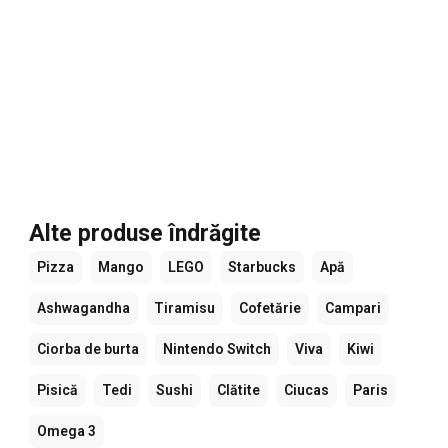
Alte produse îndrăgite
Pizza
Mango
LEGO
Starbucks
Apă
Ashwagandha
Tiramisu
Cofetărie
Campari
Ciorba de burta
Nintendo Switch
Viva
Kiwi
Pisică
Tedi
Sushi
Clătite
Ciucas
Paris
Omega 3