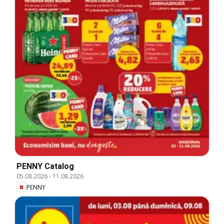
PENNY Catalog
05.08.2026
-
11.08.2026
PENNY