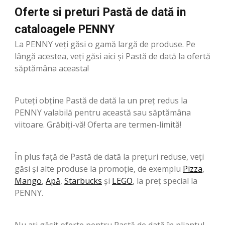
Oferte si preturi Pastă de dată in
cataloagele PENNY
La PENNY veți găsi o gamă largă de produse. Pe
lângă acestea, veți găsi aici și Pastă de dată la ofertă
săptămâna aceasta!
Puteți obține Pastă de dată la un preț redus la
PENNY valabilă pentru această sau săptămâna
viitoare. Grăbiți-vă! Oferta are termen-limită!
În plus față de Pastă de dată la prețuri reduse, veți
găsi și alte produse la promoție, de exemplu
Pizza
,
Mango
,
Apă
,
Starbucks
şi
LEGO
, la preț special la
PENNY.
Nu ați găsit oferte pentru Pastă de dată în pliantul