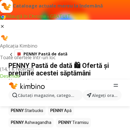
Cataloage actuale mereu la îndemână
Adaugă în Chrome - GRATUIT
Aplicația Kimbino
PENNY Pastă de dată
Toate ofertele într-un loc
PENNY Pastă de dată 🛍️ Ofertă și
(14,1 K recenzii)
prețurile acestei săptămâni
Deschide
Nu am găsit rezultate pentru acest termen.
Alte produse în magazine PENNY
Căutaţi magazine, categorii, produse...
Alegeţi oraşul
PENNY
Pizza
PENNY
Mango
PENNY
LEGO
PENNY
Starbucks
PENNY
Apă
PENNY
Ashwagandha
PENNY
Tiramisu