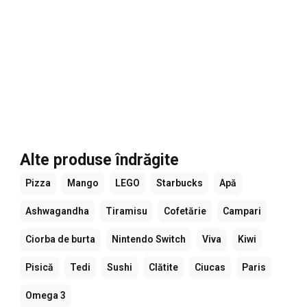
Alte produse îndrăgite
Pizza
Mango
LEGO
Starbucks
Apă
Ashwagandha
Tiramisu
Cofetărie
Campari
Ciorba de burta
Nintendo Switch
Viva
Kiwi
Pisică
Tedi
Sushi
Clătite
Ciucas
Paris
Omega 3