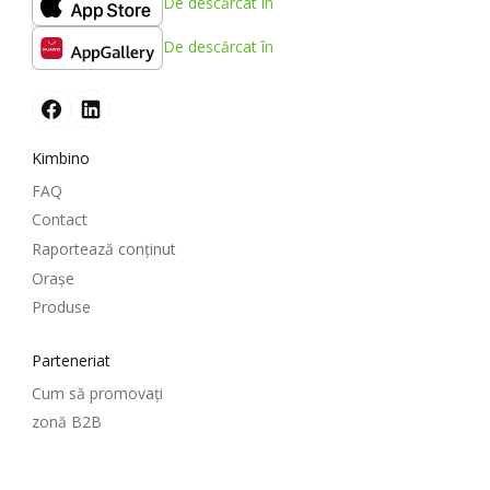
De descărcat în
De descărcat în
Kimbino
FAQ
Contact
Raportează conținut
Oraşe
Produse
Parteneriat
Cum să promovați
zonă B2B