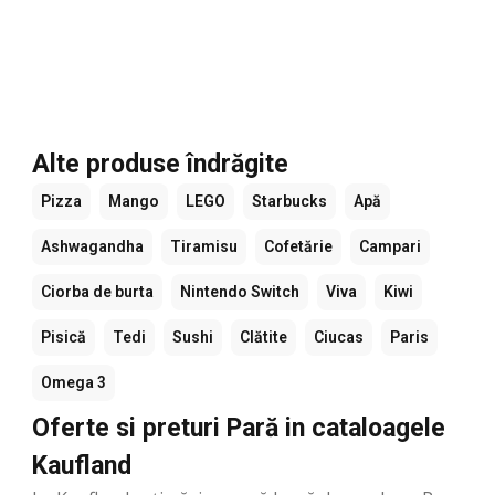
Alte produse îndrăgite
Pizza
Mango
LEGO
Starbucks
Apă
Ashwagandha
Tiramisu
Cofetărie
Campari
Ciorba de burta
Nintendo Switch
Viva
Kiwi
Pisică
Tedi
Sushi
Clătite
Ciucas
Paris
Omega 3
Oferte si preturi Pară in cataloagele
Kaufland