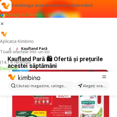
Cataloage actuale mereu la îndemână
Adaugă în Chrome - GRATUIT
Aplicația Kimbino
Kaufland Pară
Toate ofertele într-un loc
Kaufland Pară 🛍️ Ofertă și prețurile
(14,1 K recenzii)
acestei săptămâni
Deschide
Căutaţi magazine, categorii, produse...
Alegeţi oraşul