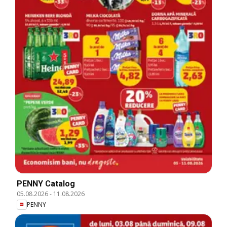
PENNY Catalog
05.08.2026
-
11.08.2026
PENNY