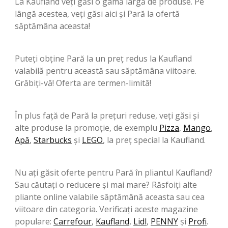
La Kaufland veți găsi o gamă largă de produse. Pe
lângă acestea, veți găsi aici și Pară la ofertă
săptămâna aceasta!
Puteți obține Pară la un preț redus la Kaufland
valabilă pentru această sau săptămâna viitoare.
Grăbiți-vă! Oferta are termen-limită!
În plus față de Pară la prețuri reduse, veți găsi și
alte produse la promoție, de exemplu
Pizza
,
Mango
,
Apă
,
Starbucks
şi
LEGO
, la preț special la Kaufland.
Nu ați găsit oferte pentru Pară în pliantul Kaufland?
Sau căutați o reducere și mai mare? Răsfoiți alte
pliante online valabile săptămână aceasta sau cea
viitoare din categoria. Verificați aceste magazine
populare:
Carrefour
,
Kaufland
,
Lidl
,
PENNY
şi
Profi
.