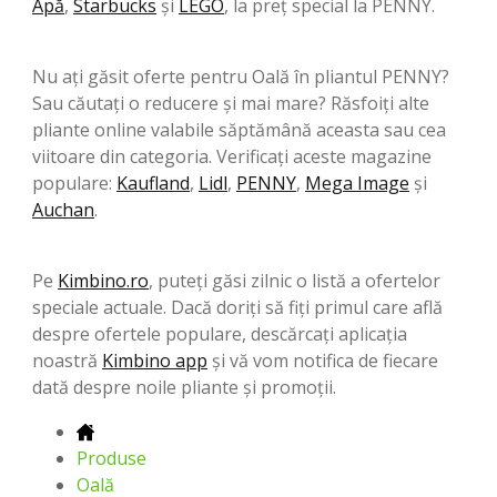
Apă
,
Starbucks
şi
LEGO
, la preț special la PENNY.
Nu ați găsit oferte pentru Oală în pliantul PENNY?
Sau căutați o reducere și mai mare? Răsfoiți alte
pliante online valabile săptămână aceasta sau cea
viitoare din categoria. Verificați aceste magazine
populare:
Kaufland
,
Lidl
,
PENNY
,
Mega Image
şi
Auchan
.
Pe
Kimbino.ro
, puteți găsi zilnic o listă a ofertelor
speciale actuale. Dacă doriți să fiți primul care află
despre ofertele populare, descărcați aplicația
noastră
Kimbino app
și vă vom notifica de fiecare
dată despre noile pliante și promoții.
Produse
Oală