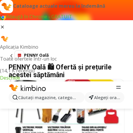
Cataloage actuale mereu la îndemână
Adaugă în Chrome - GRATUIT
Aplicația Kimbino
PENNY Oală
Toate ofertele într-un loc
PENNY Oală 🛍️ Ofertă și prețurile
(14,1 K recenzii)
acestei săptămâni
Deschide
Căutaţi magazine, categorii, produse...
Alegeţi oraşul