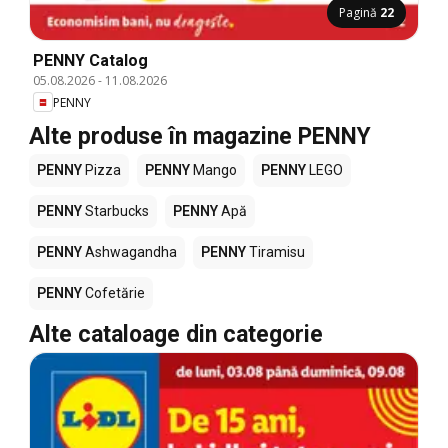
Pagină
22
PENNY Catalog
05.08.2026
-
11.08.2026
PENNY
Alte produse în magazine PENNY
PENNY
Pizza
PENNY
Mango
PENNY
LEGO
PENNY
Starbucks
PENNY
Apă
PENNY
Ashwagandha
PENNY
Tiramisu
PENNY
Cofetărie
Alte cataloage din categorie