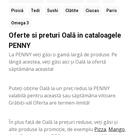
Pisică
Tedi
Sushi
Clătite
Ciucas
Paris
Omega 3
Oferte si preturi Oală in cataloagele
PENNY
La PENNY veți găsi o gamă largă de produse. Pe
lângă acestea, veți găsi aici și Oală la ofertă
săptămâna aceasta!
Puteți obține Oală la un preț redus la PENNY
valabilă pentru această sau săptămâna viitoare.
Grăbiți-vă! Oferta are termen-limită!
În plus față de Oală la prețuri reduse, veți găsi și
alte produse la promoție, de exemplu
Pizza
,
Mango
,