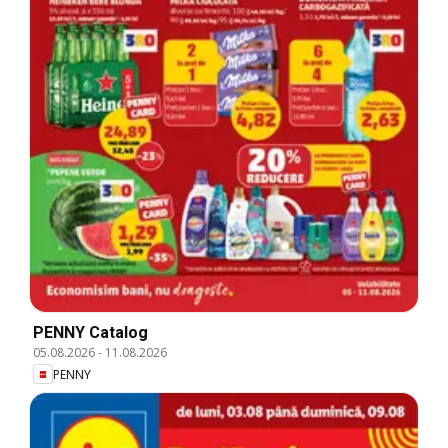
PENNY Catalog
05.08.2026
-
11.08.2026
PENNY