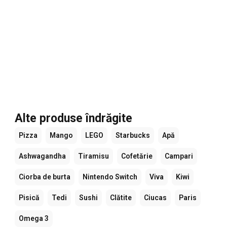
Alte produse îndrăgite
Pizza
Mango
LEGO
Starbucks
Apă
Ashwagandha
Tiramisu
Cofetărie
Campari
Ciorba de burta
Nintendo Switch
Viva
Kiwi
Pisică
Tedi
Sushi
Clătite
Ciucas
Paris
Omega 3