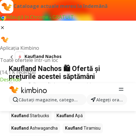
Cataloage actuale mereu la îndemână
Adaugă în Chrome - GRATUIT
Aplicația Kimbino
Kaufland Nachos
Toate ofertele într-un loc
Kaufland Nachos 🛍️ Ofertă și
(14,1 K recenzii)
prețurile acestei săptămâni
Deschide
Nu am găsit rezultate pentru acest termen.
Alte produse în magazine Kaufland
Căutaţi magazine, categorii, produse...
Alegeţi oraşul
Kaufland
Pizza
Kaufland
Mango
Kaufland
LEGO
Kaufland
Starbucks
Kaufland
Apă
Kaufland
Ashwagandha
Kaufland
Tiramisu