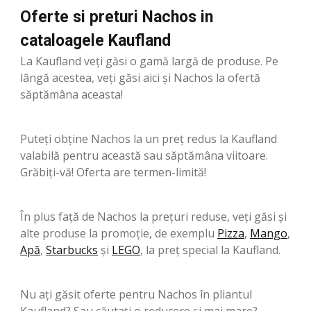
Oferte si preturi Nachos in
cataloagele Kaufland
La Kaufland veți găsi o gamă largă de produse. Pe
lângă acestea, veți găsi aici și Nachos la ofertă
săptămâna aceasta!
Puteți obține Nachos la un preț redus la Kaufland
valabilă pentru această sau săptămâna viitoare.
Grăbiți-vă! Oferta are termen-limită!
În plus față de Nachos la prețuri reduse, veți găsi și
alte produse la promoție, de exemplu
Pizza
,
Mango
,
Apă
,
Starbucks
şi
LEGO
, la preț special la Kaufland.
Nu ați găsit oferte pentru Nachos în pliantul
Kaufland? Sau căutați o reducere și mai mare?