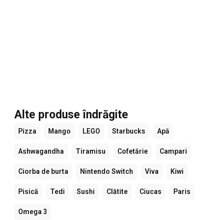
Alte produse îndrăgite
Pizza
Mango
LEGO
Starbucks
Apă
Ashwagandha
Tiramisu
Cofetărie
Campari
Ciorba de burta
Nintendo Switch
Viva
Kiwi
Pisică
Tedi
Sushi
Clătite
Ciucas
Paris
Omega 3