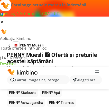
Cataloage actuale mereu la îndemână
Adaugă în Chrome - GRATUIT
Aplicația Kimbino
PENNY Muesli
Toate ofertele într-un loc
PENNY Muesli 🛍️ Ofertă și prețurile
(14,1 K recenzii)
acestei săptămâni
Deschide
Nu am găsit rezultate pentru acest termen.
Alte produse în magazine PENNY
Căutaţi magazine, categorii, produse...
Alegeţi oraşul
PENNY
Pizza
PENNY
Mango
PENNY
LEGO
PENNY
Starbucks
PENNY
Apă
PENNY
Ashwagandha
PENNY
Tiramisu