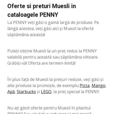
Oferte si preturi Muesli in
cataloagele PENNY
La PENNY veți găsi o gamă largă de produse. Pe
lângă acestea, veți găsi aici și Muesli la ofertă
săptămâna aceasta!
Puteți obține Muesli la un preț redus la PENNY
valabilă pentru această sau săptămâna viitoare.
Grăbiți-vă! Oferta are termen-limită!
În plus față de Muesli la prețuri reduse, veți găsi și
alte produse la promoție, de exemplu
Pizza
,
Mango
,
Apă
,
Starbucks
şi
LEGO
, la preț special la PENNY.
Nu ați găsit oferte pentru Muesli în pliantul
PENNY? Sau căutați o reducere și mai mare?