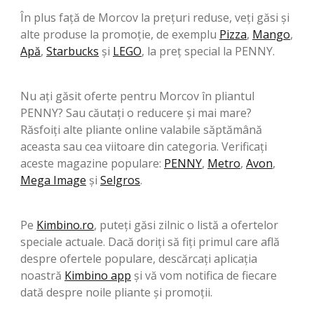
În plus față de Morcov la prețuri reduse, veți găsi și
alte produse la promoție, de exemplu
Pizza
,
Mango
,
Apă
,
Starbucks
şi
LEGO
, la preț special la PENNY.
Nu ați găsit oferte pentru Morcov în pliantul
PENNY? Sau căutați o reducere și mai mare?
Răsfoiți alte pliante online valabile săptămână
aceasta sau cea viitoare din categoria. Verificați
aceste magazine populare:
PENNY
,
Metro
,
Avon
,
Mega Image
şi
Selgros
.
Pe
Kimbino.ro
, puteți găsi zilnic o listă a ofertelor
speciale actuale. Dacă doriți să fiți primul care află
despre ofertele populare, descărcați aplicația
noastră
Kimbino app
și vă vom notifica de fiecare
dată despre noile pliante și promoții.