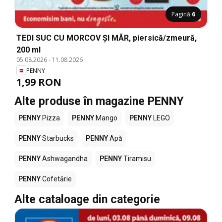
Pagină
6
TEDI SUC CU MORCOV ȘI MĂR, piersică/zmeură,
200 ml
05.08.2026
-
11.08.2026
PENNY
1,99 RON
Alte produse în magazine PENNY
PENNY
Pizza
PENNY
Mango
PENNY
LEGO
PENNY
Starbucks
PENNY
Apă
PENNY
Ashwagandha
PENNY
Tiramisu
PENNY
Cofetărie
Alte cataloage din categorie