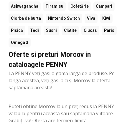
Ashwagandha
Tiramisu
Cofetărie
Campari
Ciorba de burta
Nintendo Switch
Viva
Kiwi
Pisică
Tedi
Sushi
Clătite
Ciucas
Paris
Omega 3
Oferte si preturi Morcov in
cataloagele PENNY
La PENNY veți găsi o gamă largă de produse. Pe
lângă acestea, veți găsi aici și Morcov la ofertă
săptămâna aceasta!
Puteți obține Morcov la un preț redus la PENNY
valabilă pentru această sau săptămâna viitoare.
Grăbiți-vă! Oferta are termen-limită!