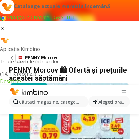
Cataloage actuale mereu la îndemână
Adaugă în Chrome - GRATUIT
Aplicația Kimbino
PENNY Morcov
Toate ofertele într-un loc
PENNY Morcov 🛍️ Ofertă și prețurile
(14,1 K recenzii)
acestei săptămâni
Deschide
Căutaţi magazine, categorii, produse...
Alegeţi oraşul